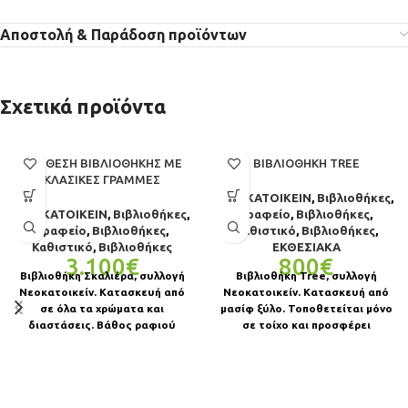
Αποστολή & Παράδοση προϊόντων
Σχετικά προϊόντα
ΣΎΝΘΕΣΗ ΒΙΒΛΙΟΘΉΚΗΣ ΜΕ
ΒΙΒΛΙΟΘΉΚΗ TREE
ΚΛΑΣΙΚΈΣ ΓΡΑΜΜΈΣ
ΝΕΟΚΑΤΟΙΚΕΙΝ
,
Βιβλιοθήκες
,
ΝΕΟΚΑΤΟΙΚΕΙΝ
,
Βιβλιοθήκες
,
Γραφείο
,
Βιβλιοθήκες
,
Γραφείο
,
Βιβλιοθήκες
,
Καθιστικό
,
Βιβλιοθήκες
,
Καθιστικό
,
Βιβλιοθήκες
ΕΚΘΕΣΙΑΚΑ
3.100
€
800
€
Βιβλιοθήκη Σκαλιέρα, συλλογή
Βιβλιοθήκη Tree, συλλογή
Νεοκατοικείν. Κατασκευή από
Νεοκατοικείν. Κατασκευή από
σε όλα τα χρώματα και
μασίφ ξύλο. Τοποθετείται μόνο
διαστάσεις. Βάθος ραφιού
σε τοίχο και προσφέρει
30cm, βάθος κλειστών
ευελιξία προσαρμογής στον
στοιχείων, συρταριών και
χώρο σας. Δυνατότητα