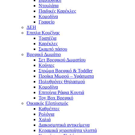
Βιβλιοθήκη
Ντουλάπα
Παιδικές Καρέκλες
Κομοδίνα
Γραφείο
ΔΕΗ
Επιπλα Κουζίνας
Τραπέζια
Καρέκλες
Σκαμπό πάσου
Βρεφικό Δωμάτιο
Σετ Βρεφικού Δωματίου
Κούνιες
Στρώμα Βρεφικό & Toddler
Προίκα Μωρού – Υφάσματα
Πολυθρόνες Θηλασμού
Κομοδίνα
Επιτοίχια Ράφια Κουτιά
Toy Box Βρεφικό
Οικιακός Εξοπλισμός
Καθρέπτες
Ρολόγια
Χαλιά
Διακοσμητικά αντικείμενα
Κεραμικά χειροποίητα γλυπτά