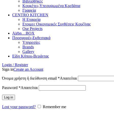
Βιβλιοθήκες
Κουκέτες-Υπερυψωμένα Κρεβάτια
Γραφεία
CENTRO KITCHEN
Η Εταιρεία
Ετοιμες Οικονομικές Συνθέσεις Κουζίνας
Our Projects
Airbn…BOX
Προσφορές-Εκθεσιακά
Υπηρεσίες
Brands
Gallery
Είδη Κήπου-Βεράντας
Login / Register
Sign in
Create an Account
Όνομα χρήστη ή διεύθυνση email
*
Απαιτείται
Password
*
Απαιτείται
Log in
Lost your password?
Remember me