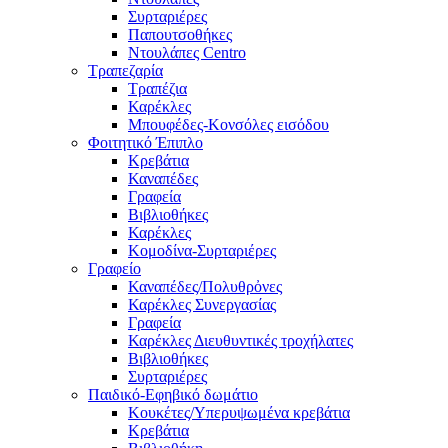
Συρταριέρες
Παπουτσοθήκες
Ντουλάπες Centro
Τραπεζαρία
Τραπέζια
Καρέκλες
Μπουφέδες-Κονσόλες εισόδου
Φοιτητικό Έπιπλο
Κρεβάτια
Καναπέδες
Γραφεία
Βιβλιοθήκες
Καρέκλες
Κομοδίνα-Συρταριέρες
Γραφείο
Καναπέδες/Πολυθρὀνες
Καρέκλες Συνεργασίας
Γραφεία
Καρέκλες Διευθυντικές τροχήλατες
Βιβλιοθήκες
Συρταριέρες
Παιδικό-Εφηβικό δωμάτιο
Κουκέτες/Υπερυψωμένα κρεβάτια
Κρεβάτια