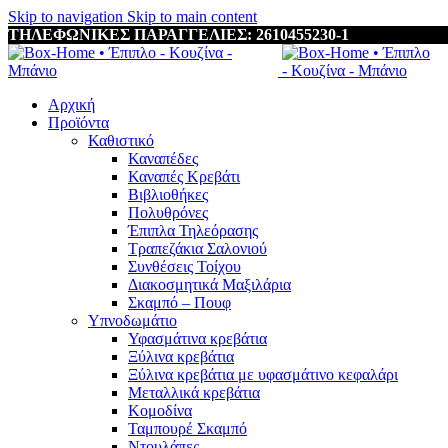
Skip to navigation
Skip to main content
ΤΗΛΕΦΩΝΙΚΕΣ ΠΑΡΑΓΓΕΛΙΕΣ: 2610455230-1
Αρχική
Προϊόντα
Καθιστικό
Καναπέδες
Καναπές Κρεβάτι
Βιβλιοθήκες
Πολυθρόνες
Έπιπλα Τηλεόρασης
Τραπεζάκια Σαλονιού
Συνθέσεις Τοίχου
Διακοσμητικά Μαξιλάρια
Σκαμπό – Πουφ
Υπνοδωμάτιο
Υφασμάτινα κρεβάτια
Ξύλινα κρεβάτια
Ξύλινα κρεβάτια με υφασμάτινο κεφαλάρι
Mεταλλικά κρεβάτια
Κομοδίνα
Ταμπουρέ Σκαμπό
Ντουλάπες