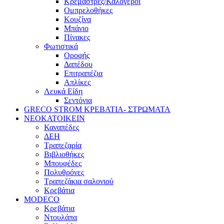
Κρεμάστρες/Καλόγεροι
Ομπρελοθήκες
Κουζίνα
Μπάνιο
Πίνακες
Φωτιστικά
Οροφής
Δαπέδου
Επιτραπέζια
Απλίκες
Λευκά Είδη
Σεντόνια
GRECO STROM ΚΡΕΒΑΤΙΑ- ΣΤΡΩΜΑΤΑ
ΝΕΟΚΑΤΟΙΚΕΙΝ
Καναπέδες
ΔΕΗ
Τραπεζαρία
Βιβλιοθήκες
Μπουφέδες
Πολυθρόνες
Τραπεζάκια σαλονιού
Κρεβάτια
MODECO
Κρεβάτια
Ντουλάπα