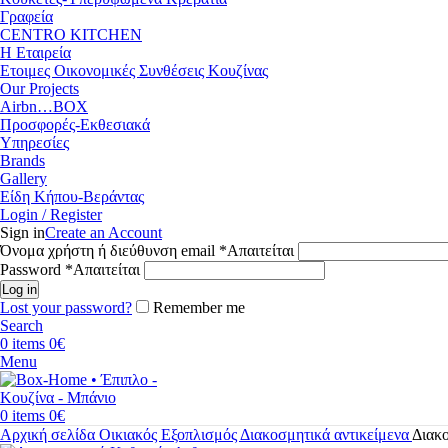
Γραφεία
CENTRO KITCHEN
Η Εταιρεία
Ετοιμες Οικονομικές Συνθέσεις Κουζίνας
Our Projects
Airbn…BOX
Προσφορές-Εκθεσιακά
Υπηρεσίες
Brands
Gallery
Είδη Κήπου-Βεράντας
Login / Register
Sign in
Create an Account
Όνομα χρήστη ή διεύθυνση email
*
Απαιτείται
Password
*
Απαιτείται
Log in
Lost your password?
Remember me
Search
0
items
0
€
Menu
0
items
0
€
Αρχική σελίδα
Οικιακός Εξοπλισμός
Διακοσμητικά αντικείμενα
Διακ