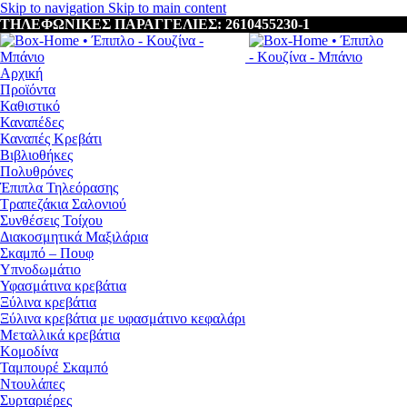
Skip to navigation
Skip to main content
ΤΗΛΕΦΩΝΙΚΕΣ ΠΑΡΑΓΓΕΛΙΕΣ: 2610455230-1
Αρχική
Προϊόντα
Καθιστικό
Καναπέδες
Καναπές Κρεβάτι
Βιβλιοθήκες
Πολυθρόνες
Έπιπλα Τηλεόρασης
Τραπεζάκια Σαλονιού
Συνθέσεις Τοίχου
Διακοσμητικά Μαξιλάρια
Σκαμπό – Πουφ
Υπνοδωμάτιο
Υφασμάτινα κρεβάτια
Ξύλινα κρεβάτια
Ξύλινα κρεβάτια με υφασμάτινο κεφαλάρι
Mεταλλικά κρεβάτια
Κομοδίνα
Ταμπουρέ Σκαμπό
Ντουλάπες
Συρταριέρες