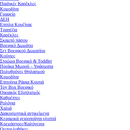
Παιδικές Καρέκλες
Κομοδίνα
Γραφείο
ΔΕΗ
Επιπλα Κουζίνας
Τραπέζια
Καρέκλες
Σκαμπό πάσου
Βρεφικό Δωμάτιο
Σετ Βρεφικού Δωματίου
Κούνιες
Στρώμα Βρεφικό & Toddler
Προίκα Μωρού – Υφάσματα
Πολυθρόνες Θηλασμού
Κομοδίνα
Επιτοίχια Ράφια Κουτιά
Toy Box Βρεφικό
Οικιακός Εξοπλισμός
Καθρέπτες
Ρολόγια
Χαλιά
Διακοσμητικά αντικείμενα
Κεραμικά χειροποίητα γλυπτά
Κρεμάστρες/Καλόγεροι
Ομπρελοθήκες