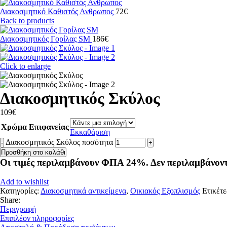
Διακοσμητικό Καθιστός Ανθρωπος
72
€
Back to products
Διακοσμητικός Γορίλας SM
186
€
Click to enlarge
Διακοσμητικός Σκύλος
109
€
Χρώμα Επιφανείας
Εκκαθάριση
Διακοσμητικός Σκύλος ποσότητα
Προσθήκη στο καλάθι
Οι τιμές περιλαμβάνουν ΦΠΑ 24%. Δεν περιλαμβάνον
Add to wishlist
Κατηγορίες:
Διακοσμητικά αντικείμενα
,
Οικιακός Εξοπλισμός
Ετικέτε
Share:
Περιγραφή
Επιπλέον πληροφορίες