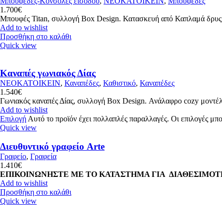
Μπουφέδες-Κονσόλες εισόδου
,
ΝΕΟΚΑΤΟΙΚΕΙΝ
,
Μπουφέδες
1.700
€
Μπουφές Titan, συλλογή Box Design. Κατασκευή από Καπλαμά δρυς 
Add to wishlist
Προσθήκη στο καλάθι
Quick view
Καναπές γωνιακός Δίας
ΝΕΟΚΑΤΟΙΚΕΙΝ
,
Καναπέδες
,
Καθιστικό
,
Καναπέδες
1.540
€
Γωνιακός καναπές Δίας, συλλογή Box Design. Ανάλαφρο cozy μοντέλο
Add to wishlist
Επιλογή
Αυτό το προϊόν έχει πολλαπλές παραλλαγές. Οι επιλογές μπο
Quick view
Διευθυντικό γραφείο Arte
Γραφείο
,
Γραφεία
1.410
€
ΕΠΙΚΟΙΝΩΝΗΣΤΕ ΜΕ ΤΟ ΚΑΤΑΣΤΗΜΑ ΓΙΑ ΔΙΑΘΕΣΙΜΟΤ
Add to wishlist
Προσθήκη στο καλάθι
Quick view