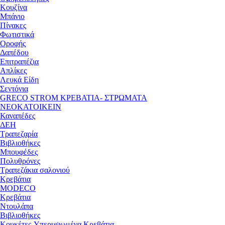
Κουζίνα
Μπάνιο
Πίνακες
Φωτιστικά
Οροφής
Δαπέδου
Επιτραπέζια
Απλίκες
Λευκά Είδη
Σεντόνια
GRECO STROM ΚΡΕΒΑΤΙΑ- ΣΤΡΩΜΑΤΑ
ΝΕΟΚΑΤΟΙΚΕΙΝ
Καναπέδες
ΔΕΗ
Τραπεζαρία
Βιβλιοθήκες
Μπουφέδες
Πολυθρόνες
Τραπεζάκια σαλονιού
Κρεβάτια
MODECO
Κρεβάτια
Ντουλάπα
Βιβλιοθήκες
Κουκέτες-Υπερυψωμένα Κρεβάτια