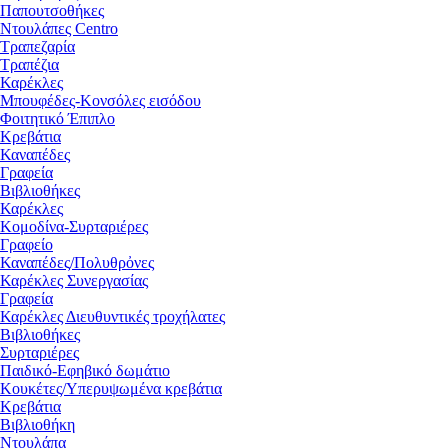
Παπουτσοθήκες
Ντουλάπες Centro
Τραπεζαρία
Τραπέζια
Καρέκλες
Μπουφέδες-Κονσόλες εισόδου
Φοιτητικό Έπιπλο
Κρεβάτια
Καναπέδες
Γραφεία
Βιβλιοθήκες
Καρέκλες
Κομοδίνα-Συρταριέρες
Γραφείο
Καναπέδες/Πολυθρὀνες
Καρέκλες Συνεργασίας
Γραφεία
Καρέκλες Διευθυντικές τροχήλατες
Βιβλιοθήκες
Συρταριέρες
Παιδικό-Εφηβικό δωμάτιο
Κουκέτες/Υπερυψωμένα κρεβάτια
Κρεβάτια
Βιβλιοθήκη
Ντουλάπα