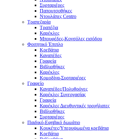
Συρταριέρες
Παπουτσοθήκες
Ντουλάπες Centro
Τραπεζαρία
Τραπέζια
Καρέκλες
Μπουφέδες-Κονσόλες εισόδου
Φοιτητικό Έπιπλο
Κρεβάτια
Καναπέδες
Γραφεία
Βιβλιοθήκες
Καρέκλες
Κομοδίνα-Συρταριέρες
Γραφείο
Καναπέδες/Πολυθρὀνες
Καρέκλες Συνεργασίας
Γραφεία
Καρέκλες Διευθυντικές τροχήλατες
Βιβλιοθήκες
Συρταριέρες
Παιδικό-Εφηβικό δωμάτιο
Κουκέτες/Υπερυψωμένα κρεβάτια
Κρεβάτια