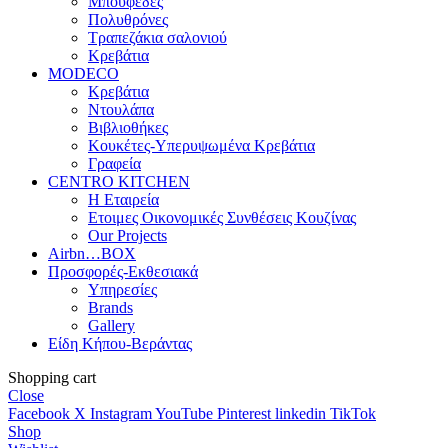
Μπουφέδες
Πολυθρόνες
Τραπεζάκια σαλονιού
Κρεβάτια
MODECO
Κρεβάτια
Ντουλάπα
Βιβλιοθήκες
Κουκέτες-Υπερυψωμένα Κρεβάτια
Γραφεία
CENTRO KITCHEN
Η Εταιρεία
Ετοιμες Οικονομικές Συνθέσεις Κουζίνας
Our Projects
Airbn…BOX
Προσφορές-Εκθεσιακά
Υπηρεσίες
Brands
Gallery
Είδη Κήπου-Βεράντας
Shopping cart
Close
Facebook
X
Instagram
YouTube
Pinterest
linkedin
TikTok
Shop