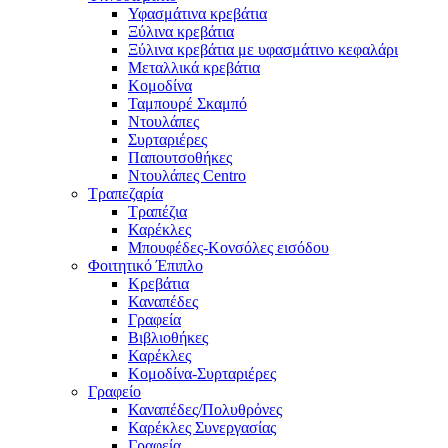
Υφασμάτινα κρεβάτια
Ξύλινα κρεβάτια
Ξύλινα κρεβάτια με υφασμάτινο κεφαλάρι
Mεταλλικά κρεβάτια
Κομοδίνα
Ταμπουρέ Σκαμπό
Ντουλάπες
Συρταριέρες
Παπουτσοθήκες
Ντουλάπες Centro
Τραπεζαρία
Τραπέζια
Καρέκλες
Μπουφέδες-Κονσόλες εισόδου
Φοιτητικό Έπιπλο
Κρεβάτια
Καναπέδες
Γραφεία
Βιβλιοθήκες
Καρέκλες
Κομοδίνα-Συρταριέρες
Γραφείο
Καναπέδες/Πολυθρὀνες
Καρέκλες Συνεργασίας
Γραφεία