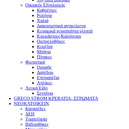
Οικιακός Εξοπλισμός
Καθρέπτες
Ρολόγια
Χαλιά
Διακοσμητικά αντικείμενα
Κεραμικά χειροποίητα γλυπτά
Κρεμάστρες/Καλόγεροι
Ομπρελοθήκες
Κουζίνα
Μπάνιο
Πίνακες
Φωτιστικά
Οροφής
Δαπέδου
Επιτραπέζια
Απλίκες
Λευκά Είδη
Σεντόνια
GRECO STROM ΚΡΕΒΑΤΙΑ- ΣΤΡΩΜΑΤΑ
ΝΕΟΚΑΤΟΙΚΕΙΝ
Καναπέδες
ΔΕΗ
Τραπεζαρία
Βιβλιοθήκες