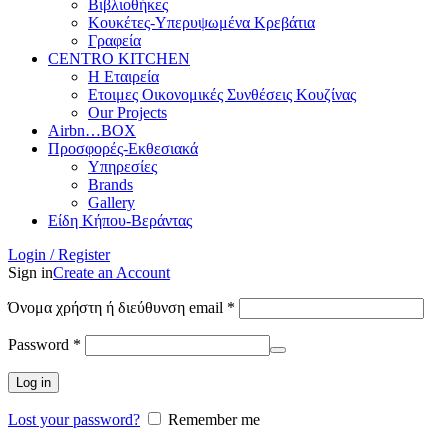
Βιβλιοθήκες
Κουκέτες-Υπερυψωμένα Κρεβάτια
Γραφεία
CENTRO KITCHEN
Η Εταιρεία
Ετοιμες Οικονομικές Συνθέσεις Κουζίνας
Our Projects
Airbn…BOX
Προσφορές-Εκθεσιακά
Υπηρεσίες
Brands
Gallery
Είδη Κήπου-Βεράντας
Login / Register
Sign in
Create an Account
Απαιτείται
Όνομα χρήστη ή διεύθυνση email
*
Απαιτείται
Password
*
Log in
Lost your password?
Remember me