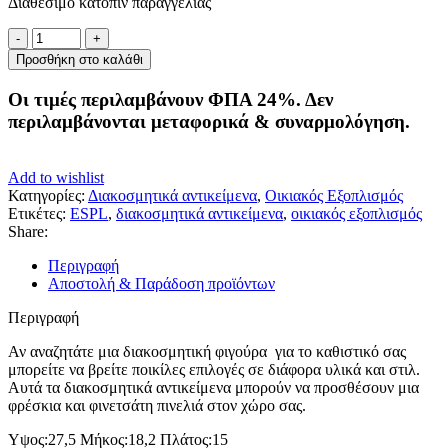
Διαθέσιμο κατόπιν παραγγελίας
ΔΙΑΚΟΣΜΗΤΙΚΗ
ΦΙΓΟΥΡΑ
Προσθήκη στο καλάθι
ΑΧΛΑΔΙ
ποσότητα
Οι τιμές περιλαμβάνουν ΦΠΑ 24%. Δεν
περιλαμβάνονται μεταφορικά & συναρμολόγηση.
Add to wishlist
Κατηγορίες:
Διακοσμητικά αντικείμενα
,
Οικιακός Εξοπλισμός
Ετικέτες:
ESPL
,
διακοσμητικά αντικείμενα
,
οικιακός εξοπλισμός
Share:
Περιγραφή
Αποστολή & Παράδοση προϊόντων
Περιγραφή
Αν αναζητάτε μια διακοσμητική φιγούρα για το καθιστικό σας
μπορείτε να βρείτε ποικίλες επιλογές σε διάφορα υλικά και στιλ.
Αυτά τα διακοσμητικά αντικείμενα μπορούν να προσθέσουν μια
φρέσκια και φινετσάτη πινελιά στον χώρο σας.
Υψος:27,5 Μήκος:18,2 Πλάτος:15