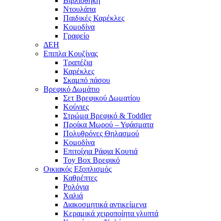
Βιβλιοθήκη
Ντουλάπα
Παιδικές Καρέκλες
Κομοδίνα
Γραφείο
ΔΕΗ
Επιπλα Κουζίνας
Τραπέζια
Καρέκλες
Σκαμπό πάσου
Βρεφικό Δωμάτιο
Σετ Βρεφικού Δωματίου
Κούνιες
Στρώμα Βρεφικό & Toddler
Προίκα Μωρού – Υφάσματα
Πολυθρόνες Θηλασμού
Κομοδίνα
Επιτοίχια Ράφια Κουτιά
Toy Box Βρεφικό
Οικιακός Εξοπλισμός
Καθρέπτες
Ρολόγια
Χαλιά
Διακοσμητικά αντικείμενα
Κεραμικά χειροποίητα γλυπτά