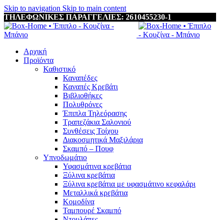
Skip to navigation
Skip to main content
ΤΗΛΕΦΩΝΙΚΕΣ ΠΑΡΑΓΓΕΛΙΕΣ: 2610455230-1
Αρχική
Προϊόντα
Καθιστικό
Καναπέδες
Καναπές Κρεβάτι
Βιβλιοθήκες
Πολυθρόνες
Έπιπλα Τηλεόρασης
Τραπεζάκια Σαλονιού
Συνθέσεις Τοίχου
Διακοσμητικά Μαξιλάρια
Σκαμπό – Πουφ
Υπνοδωμάτιο
Υφασμάτινα κρεβάτια
Ξύλινα κρεβάτια
Ξύλινα κρεβάτια με υφασμάτινο κεφαλάρι
Mεταλλικά κρεβάτια
Κομοδίνα
Ταμπουρέ Σκαμπό
Ντουλάπες