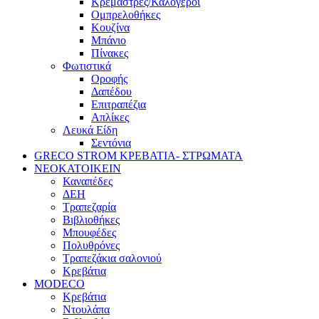
Κρεμάστρες/Καλόγεροι
Ομπρελοθήκες
Κουζίνα
Μπάνιο
Πίνακες
Φωτιστικά
Οροφής
Δαπέδου
Επιτραπέζια
Απλίκες
Λευκά Είδη
Σεντόνια
GRECO STROM ΚΡΕΒΑΤΙΑ- ΣΤΡΩΜΑΤΑ
ΝΕΟΚΑΤΟΙΚΕΙΝ
Καναπέδες
ΔΕΗ
Τραπεζαρία
Βιβλιοθήκες
Μπουφέδες
Πολυθρόνες
Τραπεζάκια σαλονιού
Κρεβάτια
MODECO
Κρεβάτια
Ντουλάπα