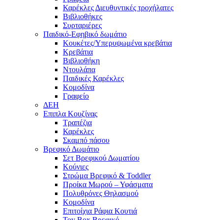
Καρέκλες Διευθυντικές τροχήλατες
Βιβλιοθήκες
Συρταριέρες
Παιδικό-Εφηβικό δωμάτιο
Κουκέτες/Υπερυψωμένα κρεβάτια
Κρεβάτια
Βιβλιοθήκη
Ντουλάπα
Παιδικές Καρέκλες
Κομοδίνα
Γραφείο
ΔΕΗ
Επιπλα Κουζίνας
Τραπέζια
Καρέκλες
Σκαμπό πάσου
Βρεφικό Δωμάτιο
Σετ Βρεφικού Δωματίου
Κούνιες
Στρώμα Βρεφικό & Toddler
Προίκα Μωρού – Υφάσματα
Πολυθρόνες Θηλασμού
Κομοδίνα
Επιτοίχια Ράφια Κουτιά
Toy Box Βρεφικό