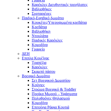
Γραφεία
Καρέκλες Διευθυντικές τροχήλατες
Βιβλιοθήκες
Συρταριέρες
Παιδικό-Εφηβικό δωμάτιο
Κουκέτες/Υπερυψωμένα κρεβάτια
Κρεβάτια
Βιβλιοθήκη
Ντουλάπα
Παιδικές Καρέκλες
Κομοδίνα
Γραφείο
ΔΕΗ
Επιπλα Κουζίνας
Τραπέζια
Καρέκλες
Σκαμπό πάσου
Βρεφικό Δωμάτιο
Σετ Βρεφικού Δωματίου
Κούνιες
Στρώμα Βρεφικό & Toddler
Προίκα Μωρού – Υφάσματα
Πολυθρόνες Θηλασμού
Κομοδίνα
Επιτοίχια Ράφια Κουτιά