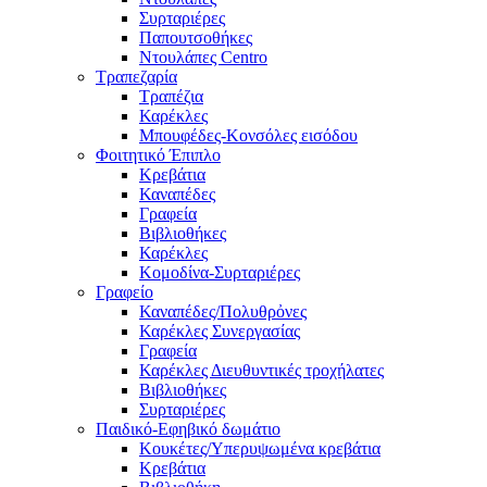
Συρταριέρες
Παπουτσοθήκες
Ντουλάπες Centro
Τραπεζαρία
Τραπέζια
Καρέκλες
Μπουφέδες-Κονσόλες εισόδου
Φοιτητικό Έπιπλο
Κρεβάτια
Καναπέδες
Γραφεία
Βιβλιοθήκες
Καρέκλες
Κομοδίνα-Συρταριέρες
Γραφείο
Καναπέδες/Πολυθρὀνες
Καρέκλες Συνεργασίας
Γραφεία
Καρέκλες Διευθυντικές τροχήλατες
Βιβλιοθήκες
Συρταριέρες
Παιδικό-Εφηβικό δωμάτιο
Κουκέτες/Υπερυψωμένα κρεβάτια
Κρεβάτια