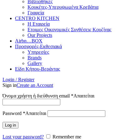
Βιβλιοθήκες
Κουκέτες-Υπερυψωμένα Κρεβάτια
Γραφεία
CENTRO KITCHEN
Η Εταιρεία
Ετοιμες Οικονομικές Συνθέσεις Κουζίνας
Our Projects
Airbn…BOX
Προσφορές-Εκθεσιακά
Υπηρεσίες
Brands
Gallery
Είδη Κήπου-Βεράντας
Login / Register
Sign in
Create an Account
Όνομα χρήστη ή διεύθυνση email
*
Απαιτείται
Password
*
Απαιτείται
Log in
Lost your password?
Remember me