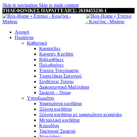
Skip to navigation
Skip to main content
ΤΗΛΕΦΩΝΙΚΕΣ ΠΑΡΑΓΓΕΛΙΕΣ: 2610455230-1
Αρχική
Προϊόντα
Καθιστικό
Καναπέδες
Καναπές Κρεβάτι
Βιβλιοθήκες
Πολυθρόνες
Έπιπλα Τηλεόρασης
Τραπεζάκια Σαλονιού
Συνθέσεις Τοίχου
Διακοσμητικά Μαξιλάρια
Σκαμπό – Πουφ
Υπνοδωμάτιο
Υφασμάτινα κρεβάτια
Ξύλινα κρεβάτια
Ξύλινα κρεβάτια με υφασμάτινο κεφαλάρι
Mεταλλικά κρεβάτια
Κομοδίνα
Ταμπουρέ Σκαμπό
Ντουλάπες