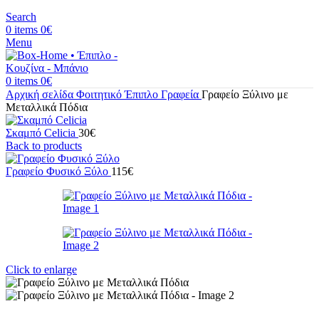
Search
0
items
0
€
Menu
0
items
0
€
Αρχική σελίδα
Φοιτητικό Έπιπλο
Γραφεία
Γραφείο Ξύλινο με
Μεταλλικά Πόδια
Σκαμπό Celicia
30
€
Back to products
Γραφείο Φυσικό Ξύλο
115
€
Click to enlarge