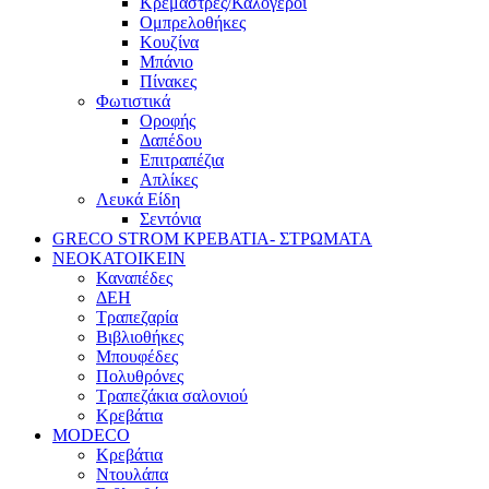
Κρεμάστρες/Καλόγεροι
Ομπρελοθήκες
Κουζίνα
Μπάνιο
Πίνακες
Φωτιστικά
Οροφής
Δαπέδου
Επιτραπέζια
Απλίκες
Λευκά Είδη
Σεντόνια
GRECO STROM ΚΡΕΒΑΤΙΑ- ΣΤΡΩΜΑΤΑ
ΝΕΟΚΑΤΟΙΚΕΙΝ
Καναπέδες
ΔΕΗ
Τραπεζαρία
Βιβλιοθήκες
Μπουφέδες
Πολυθρόνες
Τραπεζάκια σαλονιού
Κρεβάτια
MODECO
Κρεβάτια
Ντουλάπα