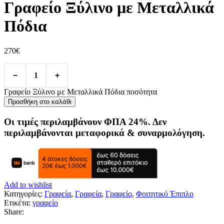
Γραφείο Ξύλινο με Μεταλλικά
Πόδια
270
€
−
1
+
Γραφείο Ξύλινο με Μεταλλικά Πόδια ποσότητα
Προσθήκη στο καλάθι
Οι τιμές περιλαμβάνουν ΦΠΑ 24%. Δεν
περιλαμβάνονται μεταφορικά & συναρμολόγηση.
Add to wishlist
Κατηγορίες:
Γραφεία
,
Γραφεία
,
Γραφείο
,
Φοιτητικό Έπιπλο
Ετικέτα:
γραφείο
Share: