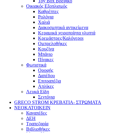
Toy Box Βρεφικό
Οικιακός Εξοπλισμός
Καθρέπτες
Ρολόγια
Χαλιά
Διακοσμητικά αντικείμενα
Κεραμικά χειροποίητα γλυπτά
Κρεμάστρες/Καλόγεροι
Ομπρελοθήκες
Κουζίνα
Μπάνιο
Πίνακες
Φωτιστικά
Οροφής
Δαπέδου
Επιτραπέζια
Απλίκες
Λευκά Είδη
Σεντόνια
GRECO STROM ΚΡΕΒΑΤΙΑ- ΣΤΡΩΜΑΤΑ
ΝΕΟΚΑΤΟΙΚΕΙΝ
Καναπέδες
ΔΕΗ
Τραπεζαρία
Βιβλιοθήκες