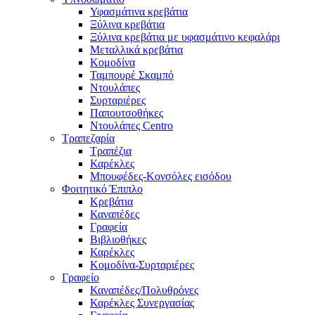
Υφασμάτινα κρεβάτια
Ξύλινα κρεβάτια
Ξύλινα κρεβάτια με υφασμάτινο κεφαλάρι
Mεταλλικά κρεβάτια
Κομοδίνα
Ταμπουρέ Σκαμπό
Ντουλάπες
Συρταριέρες
Παπουτσοθήκες
Ντουλάπες Centro
Τραπεζαρία
Τραπέζια
Καρέκλες
Μπουφέδες-Κονσόλες εισόδου
Φοιτητικό Έπιπλο
Κρεβάτια
Καναπέδες
Γραφεία
Βιβλιοθήκες
Καρέκλες
Κομοδίνα-Συρταριέρες
Γραφείο
Καναπέδες/Πολυθρὀνες
Καρέκλες Συνεργασίας