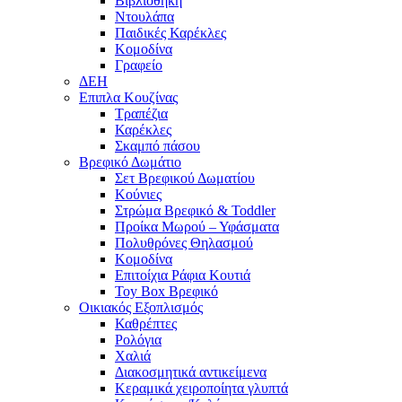
Βιβλιοθήκη
Ντουλάπα
Παιδικές Καρέκλες
Κομοδίνα
Γραφείο
ΔΕΗ
Επιπλα Κουζίνας
Τραπέζια
Καρέκλες
Σκαμπό πάσου
Βρεφικό Δωμάτιο
Σετ Βρεφικού Δωματίου
Κούνιες
Στρώμα Βρεφικό & Toddler
Προίκα Μωρού – Υφάσματα
Πολυθρόνες Θηλασμού
Κομοδίνα
Επιτοίχια Ράφια Κουτιά
Toy Box Βρεφικό
Οικιακός Εξοπλισμός
Καθρέπτες
Ρολόγια
Χαλιά
Διακοσμητικά αντικείμενα
Κεραμικά χειροποίητα γλυπτά