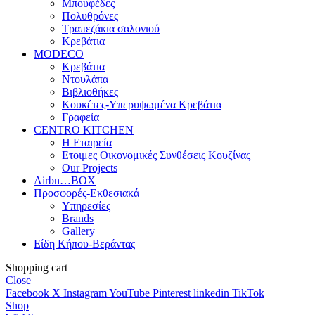
Μπουφέδες
Πολυθρόνες
Τραπεζάκια σαλονιού
Κρεβάτια
MODECO
Κρεβάτια
Ντουλάπα
Βιβλιοθήκες
Κουκέτες-Υπερυψωμένα Κρεβάτια
Γραφεία
CENTRO KITCHEN
Η Εταιρεία
Ετοιμες Οικονομικές Συνθέσεις Κουζίνας
Our Projects
Airbn…BOX
Προσφορές-Εκθεσιακά
Υπηρεσίες
Brands
Gallery
Είδη Κήπου-Βεράντας
Shopping cart
Close
Facebook
X
Instagram
YouTube
Pinterest
linkedin
TikTok
Shop