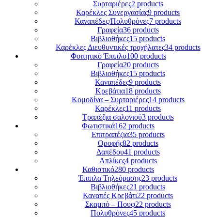
Συρταριέρες
2 products
Καρέκλες Συνεργασίας
9 products
Καναπέδες/Πολυθρὀνες
7 products
Γραφεία
36 products
Βιβλιοθήκες
15 products
Καρέκλες Διευθυντικές τροχήλατες
34 products
Φοιτητικό Έπιπλο
100 products
Γραφεία
20 products
Βιβλιοθήκες
15 products
Καναπέδες
9 products
Κρεβάτια
18 products
Κομοδίνα – Συρταριέρες
14 products
Καρέκλες
11 products
Τραπέζια σαλονιού
3 products
Φωτιστικά
162 products
Επιτραπέζια
35 products
Οροφής
82 products
Δαπέδου
41 products
Απλίκες
4 products
Καθιστικό
280 products
Έπιπλα Τηλεόρασης
23 products
Βιβλιοθήκες
21 products
Καναπές Κρεβάτι
22 products
Σκαμπό – Πουφ
22 products
Πολυθρόνες
45 products