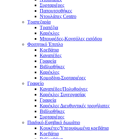
Συρταριέρες
Παπουτσοθήκες
Ντουλάπες Centro
Τραπεζαρία
Τραπέζια
Καρέκλες
Μπουφέδες-Κονσόλες εισόδου
Φοιτητικό Έπιπλο
Κρεβάτια
Καναπέδες
Γραφεία
Βιβλιοθήκες
Καρέκλες
Κομοδίνα-Συρταριέρες
Γραφείο
Καναπέδες/Πολυθρὀνες
Καρέκλες Συνεργασίας
Γραφεία
Καρέκλες Διευθυντικές τροχήλατες
Βιβλιοθήκες
Συρταριέρες
Παιδικό-Εφηβικό δωμάτιο
Κουκέτες/Υπερυψωμένα κρεβάτια
Κρεβάτια