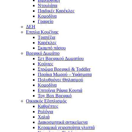
Βιβλιοθήκη
Ντουλάπα
Παιδικές Καρέκλες
Κομοδίνα
Γραφείο
ΔΕΗ
Επιπλα Κουζίνας
Τραπέζια
Καρέκλες
Σκαμπό πάσου
Βρεφικό Δωμάτιο
Σετ Βρεφικού Δωματίου
Κούνιες
Στρώμα Βρεφικό & Toddler
Προίκα Μωρού – Υφάσματα
Πολυθρόνες Θηλασμού
Κομοδίνα
Επιτοίχια Ράφια Κουτιά
Toy Box Βρεφικό
Οικιακός Εξοπλισμός
Καθρέπτες
Ρολόγια
Χαλιά
Διακοσμητικά αντικείμενα
Κεραμικά χειροποίητα γλυπτά