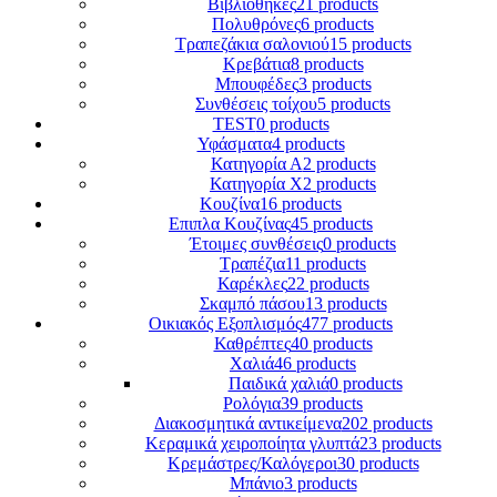
Βιβλιοθήκες
21 products
Πολυθρόνες
6 products
Τραπεζάκια σαλονιού
15 products
Κρεβάτια
8 products
Μπουφέδες
3 products
Συνθέσεις τοίχου
5 products
TEST
0 products
Υφάσματα
4 products
Κατηγορία Α
2 products
Κατηγορία Χ
2 products
Κουζίνα
16 products
Επιπλα Κουζίνας
45 products
Έτοιμες συνθέσεις
0 products
Τραπέζια
11 products
Καρέκλες
22 products
Σκαμπό πάσου
13 products
Οικιακός Εξοπλισμός
477 products
Καθρέπτες
40 products
Χαλιά
46 products
Παιδικά χαλιά
0 products
Ρολόγια
39 products
Διακοσμητικά αντικείμενα
202 products
Κεραμικά χειροποίητα γλυπτά
23 products
Κρεμάστρες/Καλόγεροι
30 products
Μπάνιο
3 products