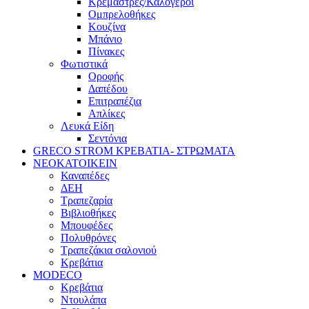
Κρεμάστρες/Καλόγεροι
Ομπρελοθήκες
Κουζίνα
Μπάνιο
Πίνακες
Φωτιστικά
Οροφής
Δαπέδου
Επιτραπέζια
Απλίκες
Λευκά Είδη
Σεντόνια
GRECO STROM ΚΡΕΒΑΤΙΑ- ΣΤΡΩΜΑΤΑ
ΝΕΟΚΑΤΟΙΚΕΙΝ
Καναπέδες
ΔΕΗ
Τραπεζαρία
Βιβλιοθήκες
Μπουφέδες
Πολυθρόνες
Τραπεζάκια σαλονιού
Κρεβάτια
MODECO
Κρεβάτια
Ντουλάπα