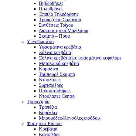
Βιβλιοθήκες
Πολυθρόνες
Έπιπλα Τηλεόρασης
Τραπεζάκια Σαλονιού
Συνθέσεις Τοίχου
Διακοσμητικά Μαξιλάρια
Σκαμπό – Πουφ
Υπνοδωμάτιο
Υφασμάτινα κρεβάτια
Ξύλινα κρεβάτια
Ξύλινα κρεβάτια με υφασμάτινο κεφαλάρι
Mεταλλικά κρεβάτια
Κομοδίνα
Ταμπουρέ Σκαμπό
Ντουλάπες
Συρταριέρες
Παπουτσοθήκες
Ντουλάπες Centro
Τραπεζαρία
Τραπέζια
Καρέκλες
Μπουφέδες-Κονσόλες εισόδου
Φοιτητικό Έπιπλο
Κρεβάτια
Καναπέδες