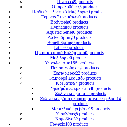
Πίνακες
49 products
Ομπρελοθήκες
5 products
Παιδικά – Βρεφικά Μαξιλάρια
0 products
Toppers Στρωμάτων
0 products
Bodytopia
0 products
Hypnatura
0 products
Aquatec Sense
0 products
Pocket Spring
0 products
Bonell Spring
0 products
Lithos
0 products
Προστατευτικά Καλύμματα
0 products
Μαξιλάρια
0 products
Υπνοδωμάτιο
166 products
Παπουτσοθήκες
4 products
Συρταριέρες
22 products
Ταμπουρέ Σκαμπό
6 products
Κρεβάτια
94 products
Υφασμάτινα κρεβάτια
48 products
Ξύλινα κρεβάτια
15 products
Ξύλινα κρεβάτια με υφασμάτινο κεφαλάρι
14
products
Mεταλλικά κρεβάτια
19 products
Ντουλάπες
8 products
Κομοδίνα
32 products
Γραφείο
103 products