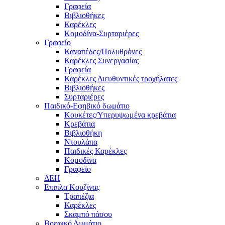
Γραφεία
Βιβλιοθήκες
Καρέκλες
Κομοδίνα-Συρταριέρες
Γραφείο
Καναπέδες/Πολυθρὀνες
Καρέκλες Συνεργασίας
Γραφεία
Καρέκλες Διευθυντικές τροχήλατες
Βιβλιοθήκες
Συρταριέρες
Παιδικό-Εφηβικό δωμάτιο
Κουκέτες/Υπερυψωμένα κρεβάτια
Κρεβάτια
Βιβλιοθήκη
Ντουλάπα
Παιδικές Καρέκλες
Κομοδίνα
Γραφείο
ΔΕΗ
Επιπλα Κουζίνας
Τραπέζια
Καρέκλες
Σκαμπό πάσου
Βρεφικό Δωμάτιο