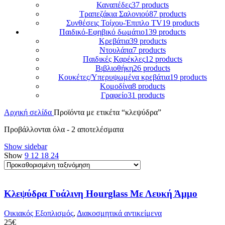
Καναπέδες
37 products
Τραπεζάκια Σαλονιού
87 products
Συνθέσεις Τοίχου-Έπιπλο TV
19 products
Παιδικό-Εφηβικό δωμάτιο
139 products
Κρεβάτια
39 products
Ντουλάπα
7 products
Παιδικές Καρέκλες
12 products
Βιβλιοθήκη
26 products
Κουκέτες/Υπερυψωμένα κρεβάτια
19 products
Κομοδίνα
8 products
Γραφείο
31 products
Αρχική σελίδα
Προϊόντα με ετικέτα “κλεψύδρα”
Προβάλλονται όλα - 2 αποτελέσματα
Show sidebar
Show
9
12
18
24
Κλεψύδρα Γυάλινη Hourglass Με Λευκή Άμμο
Οικιακός Εξοπλισμός
,
Διακοσμητικά αντικείμενα
25
€