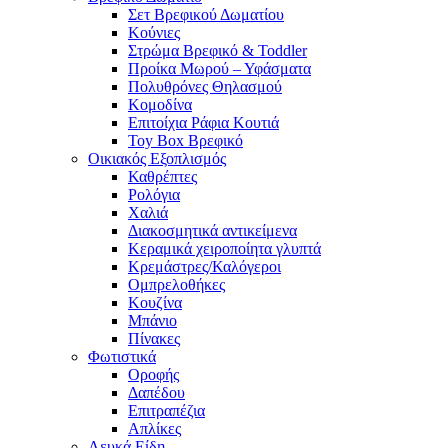
Σετ Βρεφικού Δωματίου
Κούνιες
Στρώμα Βρεφικό & Toddler
Προίκα Μωρού – Υφάσματα
Πολυθρόνες Θηλασμού
Κομοδίνα
Επιτοίχια Ράφια Κουτιά
Toy Box Βρεφικό
Οικιακός Εξοπλισμός
Καθρέπτες
Ρολόγια
Χαλιά
Διακοσμητικά αντικείμενα
Κεραμικά χειροποίητα γλυπτά
Κρεμάστρες/Καλόγεροι
Ομπρελοθήκες
Κουζίνα
Μπάνιο
Πίνακες
Φωτιστικά
Οροφής
Δαπέδου
Επιτραπέζια
Απλίκες
Λευκά Είδη