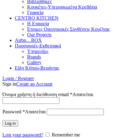
Βιβλιοθήκες
Κουκέτες-Υπερυψωμένα Κρεβάτια
Γραφεία
CENTRO KITCHEN
Η Εταιρεία
Ετοιμες Οικονομικές Συνθέσεις Κουζίνας
Our Projects
Airbn…BOX
Προσφορές-Εκθεσιακά
Υπηρεσίες
Brands
Gallery
Είδη Κήπου-Βεράντας
Login / Register
Sign in
Create an Account
Όνομα χρήστη ή διεύθυνση email
*
Απαιτείται
Password
*
Απαιτείται
Log in
Lost your password?
Remember me