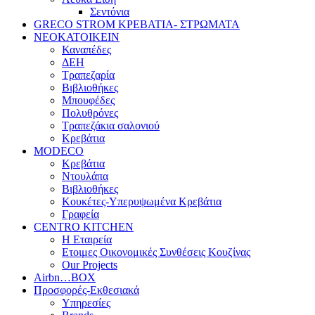
Σεντόνια
GRECO STROM ΚΡΕΒΑΤΙΑ- ΣΤΡΩΜΑΤΑ
ΝΕΟΚΑΤΟΙΚΕΙΝ
Καναπέδες
ΔΕΗ
Τραπεζαρία
Βιβλιοθήκες
Μπουφέδες
Πολυθρόνες
Τραπεζάκια σαλονιού
Κρεβάτια
MODECO
Κρεβάτια
Ντουλάπα
Βιβλιοθήκες
Κουκέτες-Υπερυψωμένα Κρεβάτια
Γραφεία
CENTRO KITCHEN
Η Εταιρεία
Ετοιμες Οικονομικές Συνθέσεις Κουζίνας
Our Projects
Airbn…BOX
Προσφορές-Εκθεσιακά
Υπηρεσίες