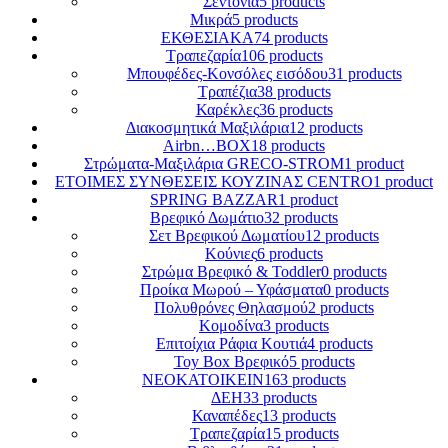
Σεντόνια
5 products
Μικρά
5 products
ΕΚΘΕΣΙΑΚΑ
74 products
Τραπεζαρία
106 products
Μπουφέδες-Κονσόλες εισόδου
31 products
Τραπέζια
38 products
Καρέκλες
36 products
Διακοσμητικά Μαξιλάρια
12 products
Airbn…BOX
18 products
Στρώματα-Μαξιλάρια GRECO-STROM
1 product
ΕΤΟΙΜΕΣ ΣΥΝΘΕΣΕΙΣ ΚΟΥΖΙΝΑΣ CENTRO
1 product
SPRING BAZZAR
1 product
Βρεφικό Δωμάτιο
32 products
Σετ Βρεφικού Δωματίου
12 products
Κούνιες
6 products
Στρώμα Βρεφικό & Toddler
0 products
Προίκα Μωρού – Υφάσματα
0 products
Πολυθρόνες Θηλασμού
2 products
Κομοδίνα
3 products
Επιτοίχια Ράφια Κουτιά
4 products
Toy Box Βρεφικό
5 products
ΝΕΟΚΑΤΟΙΚΕΙΝ
163 products
ΔΕΗ
33 products
Καναπέδες
13 products
Τραπεζαρία
15 products