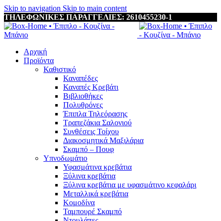
Skip to navigation
Skip to main content
ΤΗΛΕΦΩΝΙΚΕΣ ΠΑΡΑΓΓΕΛΙΕΣ: 2610455230-1
Αρχική
Προϊόντα
Καθιστικό
Καναπέδες
Καναπές Κρεβάτι
Βιβλιοθήκες
Πολυθρόνες
Έπιπλα Τηλεόρασης
Τραπεζάκια Σαλονιού
Συνθέσεις Τοίχου
Διακοσμητικά Μαξιλάρια
Σκαμπό – Πουφ
Υπνοδωμάτιο
Υφασμάτινα κρεβάτια
Ξύλινα κρεβάτια
Ξύλινα κρεβάτια με υφασμάτινο κεφαλάρι
Mεταλλικά κρεβάτια
Κομοδίνα
Ταμπουρέ Σκαμπό
Ντουλάπες