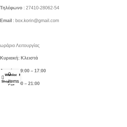
Τηλέφωνο
: 27410-28062-54
Email
: box.korin@gmail.com
ωράριο Λειτουργίας
Κυριακή: Κλειστά
Δευτέρα: 9:00 – 17:00
0
Wishlist
My account
items
Shop
Τρίτη: 9:00 – 21:00
Cart
Τετάρτη: 9:00 – 17:00
Πέμπτη: 9:00 – 21:00
Παρασκευή: 9:00 – 21:00