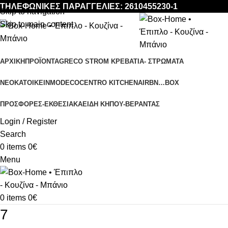
ΤΗΛΕΦΩΝΙΚΕΣ ΠΑΡΑΓΓΕΛΙΕΣ: 2610455230-1
Skip to navigation
Skip to main content
ΑΡΧΙΚΉ
ΠΡΟΪΌΝΤΑ
GRECO STROM ΚΡΕΒΑΤΙΑ- ΣΤΡΩΜΑΤΑ
ΝΕΟΚΑΤΟΙΚΕΙΝ
MODECO
CENTRO KITCHEN
AIRBN…BOX
ΠΡΟΣΦΟΡΈΣ-ΕΚΘΕΣΙΑΚΆ
ΕΊΔΗ ΚΉΠΟΥ-ΒΕΡΆΝΤΑΣ
Login / Register
Search
0
items
0
€
Menu
0
items
0
€
7