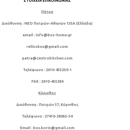
ΣΤΟΙΧΕΊΑ ΕΠΙΚΟΙΝΩΝΊΑΣ
Πάτρα
Διεύθυνση
: NEO Πατρών-Αθηνών 135Α (Ελλάδα)
email
: info@box-home.gr
rellosbox@gmail.com
patra@centrokitchen.com
Τηλέφωνο
: 2610-455230-1
FAX
: 2610-455284
Κόρινθος
Διεύθυνση
: Πατρών 57, Κόρινθος
Τηλέφωνο
: 27410-28062-54
Email
: box.korin@gmail.com