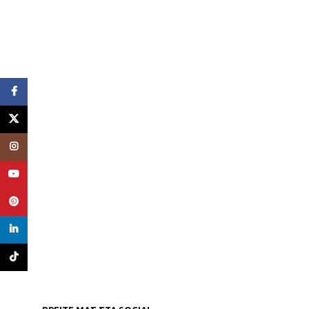
Facebook
X
Instagram
YouTube
Pinterest
linkedin
TikTok