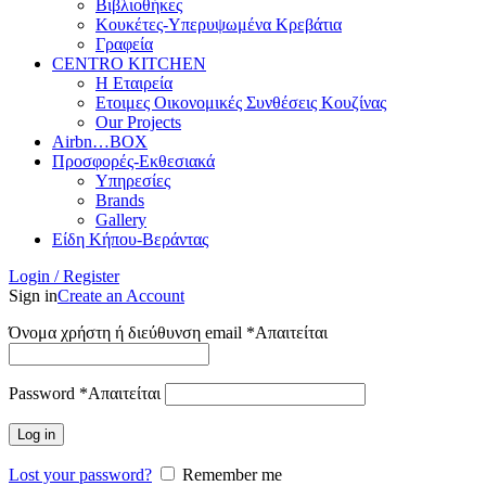
Βιβλιοθήκες
Κουκέτες-Υπερυψωμένα Κρεβάτια
Γραφεία
CENTRO KITCHEN
Η Εταιρεία
Ετοιμες Οικονομικές Συνθέσεις Κουζίνας
Our Projects
Airbn…BOX
Προσφορές-Εκθεσιακά
Υπηρεσίες
Brands
Gallery
Είδη Κήπου-Βεράντας
Login / Register
Sign in
Create an Account
Όνομα χρήστη ή διεύθυνση email
*
Απαιτείται
Password
*
Απαιτείται
Log in
Lost your password?
Remember me