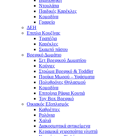
Βιβλιοθήκη
Ντουλάπα
Παιδικές Καρέκλες
Κομοδίνα
Γραφείο
ΔΕΗ
Επιπλα Κουζίνας
Τραπέζια
Καρέκλες
Σκαμπό πάσου
Βρεφικό Δωμάτιο
Σετ Βρεφικού Δωματίου
Κούνιες
Στρώμα Βρεφικό & Toddler
Προίκα Μωρού – Υφάσματα
Πολυθρόνες Θηλασμού
Κομοδίνα
Επιτοίχια Ράφια Κουτιά
Toy Box Βρεφικό
Οικιακός Εξοπλισμός
Καθρέπτες
Ρολόγια
Χαλιά
Διακοσμητικά αντικείμενα
Κεραμικά χειροποίητα γλυπτά