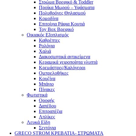
Στρώμα Βρεφικό & Toddler
Προίκα Μωρού – Υφάσματα
Πολυθρόνες Θηλασμού
Κομοδίνα
Επιτοίχια Ράφια Κουτιά
Toy Box Βρεφικό
Οικιακός Εξοπλισμός
Καθρέπτες
Ρολόγια
Χαλιά
Διακοσμητικά αντικείμενα
Κεραμικά χειροποίητα γλυπτά
Κρεμάστρες/Καλόγεροι
Ομπρελοθήκες
Κουζίνα
Μπάνιο
Πίνακες
Φωτιστικά
Οροφής
Δαπέδου
Επιτραπέζια
Απλίκες
Λευκά Είδη
Σεντόνια
GRECO STROM ΚΡΕΒΑΤΙΑ- ΣΤΡΩΜΑΤΑ