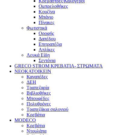
Κρεμάστρες/Καλόγεροι
Ομπρελοθήκες
Κουζίνα
Μπάνιο
Πίνακες
Φωτιστικά
Οροφής
Δαπέδου
Επιτραπέζια
Απλίκες
Λευκά Είδη
Σεντόνια
GRECO STROM ΚΡΕΒΑΤΙΑ- ΣΤΡΩΜΑΤΑ
ΝΕΟΚΑΤΟΙΚΕΙΝ
Καναπέδες
ΔΕΗ
Τραπεζαρία
Βιβλιοθήκες
Μπουφέδες
Πολυθρόνες
Τραπεζάκια σαλονιού
Κρεβάτια
MODECO
Κρεβάτια
Ντουλάπα