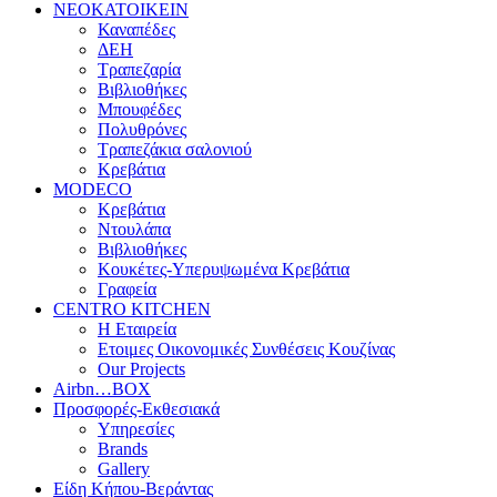
ΝΕΟΚΑΤΟΙΚΕΙΝ
Καναπέδες
ΔΕΗ
Τραπεζαρία
Βιβλιοθήκες
Μπουφέδες
Πολυθρόνες
Τραπεζάκια σαλονιού
Κρεβάτια
MODECO
Κρεβάτια
Ντουλάπα
Βιβλιοθήκες
Κουκέτες-Υπερυψωμένα Κρεβάτια
Γραφεία
CENTRO KITCHEN
Η Εταιρεία
Ετοιμες Οικονομικές Συνθέσεις Κουζίνας
Our Projects
Airbn…BOX
Προσφορές-Εκθεσιακά
Υπηρεσίες
Brands
Gallery
Είδη Κήπου-Βεράντας