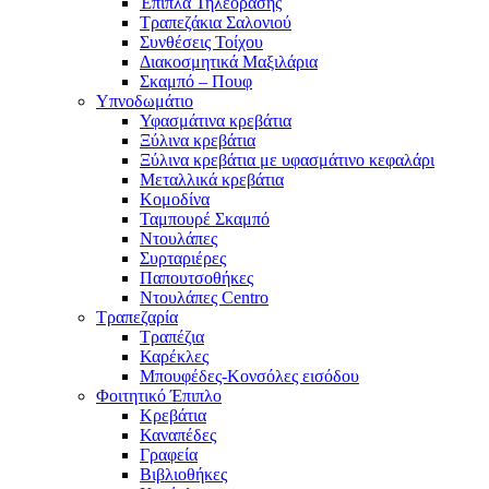
Έπιπλα Τηλεόρασης
Τραπεζάκια Σαλονιού
Συνθέσεις Τοίχου
Διακοσμητικά Μαξιλάρια
Σκαμπό – Πουφ
Υπνοδωμάτιο
Υφασμάτινα κρεβάτια
Ξύλινα κρεβάτια
Ξύλινα κρεβάτια με υφασμάτινο κεφαλάρι
Mεταλλικά κρεβάτια
Κομοδίνα
Ταμπουρέ Σκαμπό
Ντουλάπες
Συρταριέρες
Παπουτσοθήκες
Ντουλάπες Centro
Τραπεζαρία
Τραπέζια
Καρέκλες
Μπουφέδες-Κονσόλες εισόδου
Φοιτητικό Έπιπλο
Κρεβάτια
Καναπέδες
Γραφεία
Βιβλιοθήκες