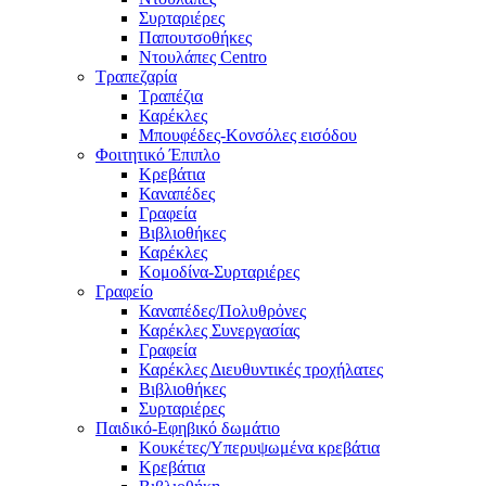
Συρταριέρες
Παπουτσοθήκες
Ντουλάπες Centro
Τραπεζαρία
Τραπέζια
Καρέκλες
Μπουφέδες-Κονσόλες εισόδου
Φοιτητικό Έπιπλο
Κρεβάτια
Καναπέδες
Γραφεία
Βιβλιοθήκες
Καρέκλες
Κομοδίνα-Συρταριέρες
Γραφείο
Καναπέδες/Πολυθρὀνες
Καρέκλες Συνεργασίας
Γραφεία
Καρέκλες Διευθυντικές τροχήλατες
Βιβλιοθήκες
Συρταριέρες
Παιδικό-Εφηβικό δωμάτιο
Κουκέτες/Υπερυψωμένα κρεβάτια
Κρεβάτια