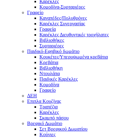
Καρέκλες
Κομοδίνα-Συρταριέρες
Γραφείο
Καναπέδες/Πολυθρὀνες
Καρέκλες Συνεργασίας
Γραφεία
Καρέκλες Διευθυντικές τροχήλατες
Βιβλιοθήκες
Συρταριέρες
Παιδικό-Εφηβικό δωμάτιο
Κουκέτες/Υπερυψωμένα κρεβάτια
Κρεβάτια
Βιβλιοθήκη
Ντουλάπα
Παιδικές Καρέκλες
Κομοδίνα
Γραφείο
ΔΕΗ
Επιπλα Κουζίνας
Τραπέζια
Καρέκλες
Σκαμπό πάσου
Βρεφικό Δωμάτιο
Σετ Βρεφικού Δωματίου
Κούνιες