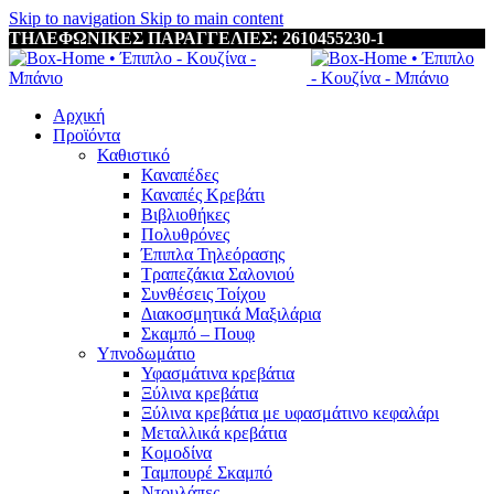
Skip to navigation
Skip to main content
ΤΗΛΕΦΩΝΙΚΕΣ ΠΑΡΑΓΓΕΛΙΕΣ: 2610455230-1
Αρχική
Προϊόντα
Καθιστικό
Καναπέδες
Καναπές Κρεβάτι
Βιβλιοθήκες
Πολυθρόνες
Έπιπλα Τηλεόρασης
Τραπεζάκια Σαλονιού
Συνθέσεις Τοίχου
Διακοσμητικά Μαξιλάρια
Σκαμπό – Πουφ
Υπνοδωμάτιο
Υφασμάτινα κρεβάτια
Ξύλινα κρεβάτια
Ξύλινα κρεβάτια με υφασμάτινο κεφαλάρι
Mεταλλικά κρεβάτια
Κομοδίνα
Ταμπουρέ Σκαμπό
Ντουλάπες