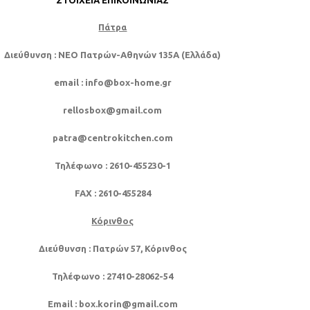
ΣΤΟΙΧΕΊΑ ΕΠΙΚΟΙΝΩΝΊΑΣ
Πάτρα
Διεύθυνση
: NEO Πατρών-Αθηνών 135Α (Ελλάδα)
email
: info@box-home.gr
rellosbox@gmail.com
patra@centrokitchen.com
Τηλέφωνο
: 2610-455230-1
FAX
: 2610-455284
Κόρινθος
Διεύθυνση
: Πατρών 57, Κόρινθος
Τηλέφωνο
: 27410-28062-54
Email
: box.korin@gmail.com