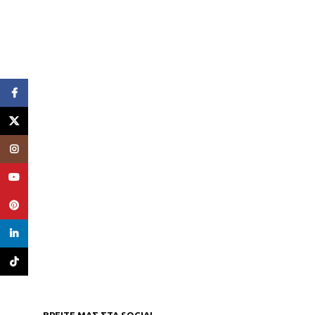
Facebook
X
Instagram
YouTube
Pinterest
linkedin
TikTok