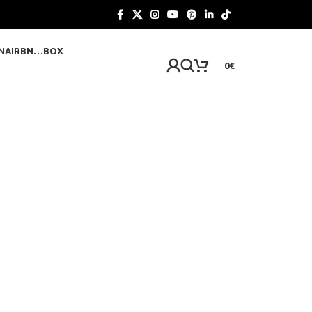
N
AIRBN…BOX
0
€