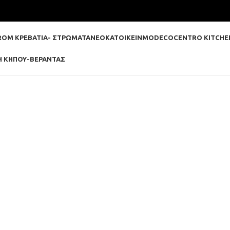
ROM ΚΡΕΒΑΤΙΑ- ΣΤΡΩΜΑΤΑ
ΝΕΟΚΑΤΟΙΚΕΙΝ
MODECO
CENTRO KITCHE
Η ΚΉΠΟΥ-ΒΕΡΆΝΤΑΣ