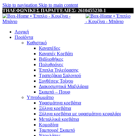
Skip to navigation
Skip to main content
ΤΗΛΕΦΩΝΙΚΕΣ ΠΑΡΑΓΓΕΛΙΕΣ: 2610455230-1
Αρχική
Προϊόντα
Καθιστικό
Καναπέδες
Καναπές Κρεβάτι
Βιβλιοθήκες
Πολυθρόνες
Έπιπλα Τηλεόρασης
Τραπεζάκια Σαλονιού
Συνθέσεις Τοίχου
Διακοσμητικά Μαξιλάρια
Σκαμπό – Πουφ
Υπνοδωμάτιο
Υφασμάτινα κρεβάτια
Ξύλινα κρεβάτια
Ξύλινα κρεβάτια με υφασμάτινο κεφαλάρι
Mεταλλικά κρεβάτια
Κομοδίνα
Ταμπουρέ Σκαμπό
Ντουλάπες