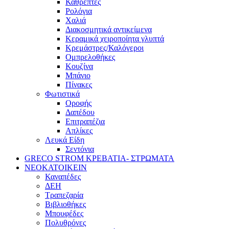
Καθρέπτες
Ρολόγια
Χαλιά
Διακοσμητικά αντικείμενα
Κεραμικά χειροποίητα γλυπτά
Κρεμάστρες/Καλόγεροι
Ομπρελοθήκες
Κουζίνα
Μπάνιο
Πίνακες
Φωτιστικά
Οροφής
Δαπέδου
Επιτραπέζια
Απλίκες
Λευκά Είδη
Σεντόνια
GRECO STROM ΚΡΕΒΑΤΙΑ- ΣΤΡΩΜΑΤΑ
ΝΕΟΚΑΤΟΙΚΕΙΝ
Καναπέδες
ΔΕΗ
Τραπεζαρία
Βιβλιοθήκες
Μπουφέδες
Πολυθρόνες