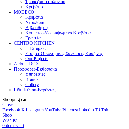
Τραπεζάκια σαλονιού
Κρεβάτια
MODECO
Κρεβάτια
Ντουλάπα
Βιβλιοθήκες
Κουκέτες-Υπερυψωμένα Κρεβάτια
Γραφεία
CENTRO KITCHEN
Η Εταιρεία
Ετοιμες Οικονομικές Συνθέσεις Κουζίνας
Our Projects
Airbn…BOX
Προσφορές-Εκθεσιακά
Υπηρεσίες
Brands
Gallery
Είδη Κήπου-Βεράντας
Shopping cart
Close
Facebook
X
Instagram
YouTube
Pinterest
linkedin
TikTok
Shop
Wishlist
0
items
Cart