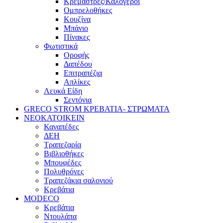
Κρεμάστρες/Καλόγεροι
Ομπρελοθήκες
Κουζίνα
Μπάνιο
Πίνακες
Φωτιστικά
Οροφής
Δαπέδου
Επιτραπέζια
Απλίκες
Λευκά Είδη
Σεντόνια
GRECO STROM ΚΡΕΒΑΤΙΑ- ΣΤΡΩΜΑΤΑ
ΝΕΟΚΑΤΟΙΚΕΙΝ
Καναπέδες
ΔΕΗ
Τραπεζαρία
Βιβλιοθήκες
Μπουφέδες
Πολυθρόνες
Τραπεζάκια σαλονιού
Κρεβάτια
MODECO
Κρεβάτια
Ντουλάπα