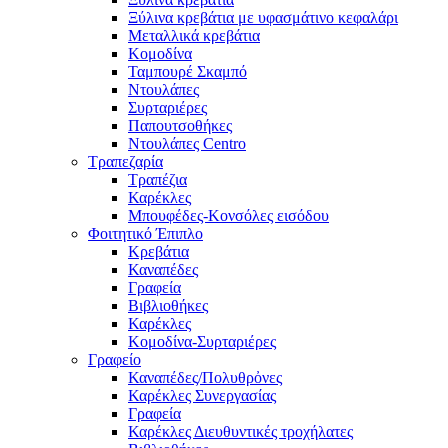
Ξύλινα κρεβάτια με υφασμάτινο κεφαλάρι
Mεταλλικά κρεβάτια
Κομοδίνα
Ταμπουρέ Σκαμπό
Ντουλάπες
Συρταριέρες
Παπουτσοθήκες
Ντουλάπες Centro
Τραπεζαρία
Τραπέζια
Καρέκλες
Μπουφέδες-Κονσόλες εισόδου
Φοιτητικό Έπιπλο
Κρεβάτια
Καναπέδες
Γραφεία
Βιβλιοθήκες
Καρέκλες
Κομοδίνα-Συρταριέρες
Γραφείο
Καναπέδες/Πολυθρὀνες
Καρέκλες Συνεργασίας
Γραφεία
Καρέκλες Διευθυντικές τροχήλατες