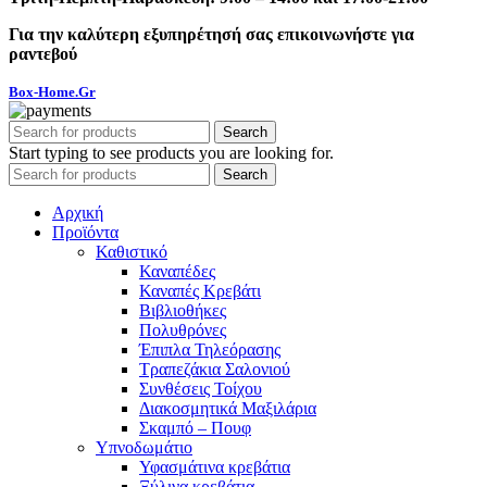
Για την καλύτερη εξυπηρέτησή σας επικοινωνήστε για
ραντεβού
Box-Home.Gr
Search
Start typing to see products you are looking for.
Search
Αρχική
Προϊόντα
Καθιστικό
Καναπέδες
Καναπές Κρεβάτι
Βιβλιοθήκες
Πολυθρόνες
Έπιπλα Τηλεόρασης
Τραπεζάκια Σαλονιού
Συνθέσεις Τοίχου
Διακοσμητικά Μαξιλάρια
Σκαμπό – Πουφ
Υπνοδωμάτιο
Υφασμάτινα κρεβάτια
Ξύλινα κρεβάτια