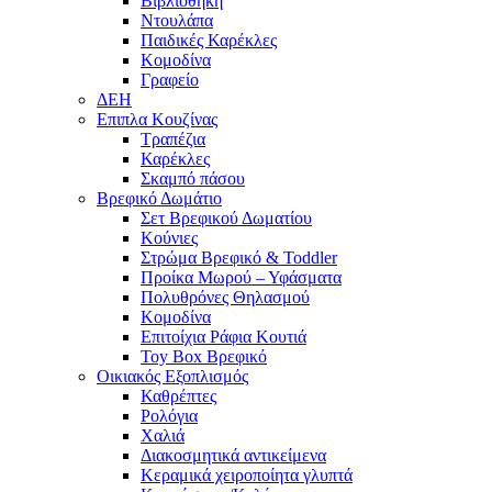
Βιβλιοθήκη
Ντουλάπα
Παιδικές Καρέκλες
Κομοδίνα
Γραφείο
ΔΕΗ
Επιπλα Κουζίνας
Τραπέζια
Καρέκλες
Σκαμπό πάσου
Βρεφικό Δωμάτιο
Σετ Βρεφικού Δωματίου
Κούνιες
Στρώμα Βρεφικό & Toddler
Προίκα Μωρού – Υφάσματα
Πολυθρόνες Θηλασμού
Κομοδίνα
Επιτοίχια Ράφια Κουτιά
Toy Box Βρεφικό
Οικιακός Εξοπλισμός
Καθρέπτες
Ρολόγια
Χαλιά
Διακοσμητικά αντικείμενα
Κεραμικά χειροποίητα γλυπτά