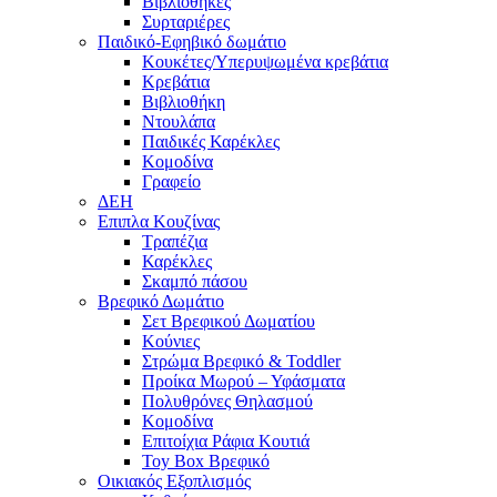
Βιβλιοθήκες
Συρταριέρες
Παιδικό-Εφηβικό δωμάτιο
Κουκέτες/Υπερυψωμένα κρεβάτια
Κρεβάτια
Βιβλιοθήκη
Ντουλάπα
Παιδικές Καρέκλες
Κομοδίνα
Γραφείο
ΔΕΗ
Επιπλα Κουζίνας
Τραπέζια
Καρέκλες
Σκαμπό πάσου
Βρεφικό Δωμάτιο
Σετ Βρεφικού Δωματίου
Κούνιες
Στρώμα Βρεφικό & Toddler
Προίκα Μωρού – Υφάσματα
Πολυθρόνες Θηλασμού
Κομοδίνα
Επιτοίχια Ράφια Κουτιά
Toy Box Βρεφικό
Οικιακός Εξοπλισμός