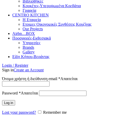
Βιβλιοθήκες
Κουκέτες-Υπερυψωμένα Κρεβάτια
Γραφεία
CENTRO KITCHEN
Η Εταιρεία
Ετοιμες Οικονομικές Συνθέσεις Κουζίνας
Our Projects
Airbn…BOX
Προσφορές-Εκθεσιακά
Υπηρεσίες
Brands
Gallery
Είδη Κήπου-Βεράντας
Login / Register
Sign in
Create an Account
Όνομα χρήστη ή διεύθυνση email
*
Απαιτείται
Password
*
Απαιτείται
Log in
Lost your password?
Remember me