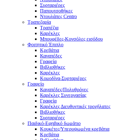
Συρταριέρες
Παπουτσοθήκες
Ντουλάπες Centro
Τραπεζαρία
Τραπέζια
Καρέκλες
Μπουφέδες-Κονσόλες εισόδου
Φοιτητικό Έπιπλο
Κρεβάτια
Καναπέδες
Γραφεία
Βιβλιοθήκες
Καρέκλες
Κομοδίνα-Συρταριέρες
Γραφείο
Καναπέδες/Πολυθρὀνες
Καρέκλες Συνεργασίας
Γραφεία
Καρέκλες Διευθυντικές τροχήλατες
Βιβλιοθήκες
Συρταριέρες
Παιδικό-Εφηβικό δωμάτιο
Κουκέτες/Υπερυψωμένα κρεβάτια
Κρεβάτια