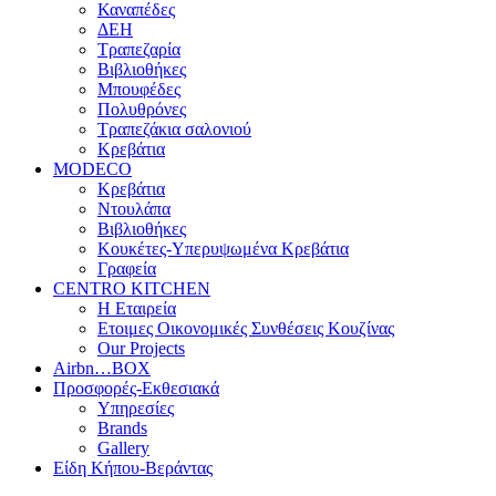
Καναπέδες
ΔΕΗ
Τραπεζαρία
Βιβλιοθήκες
Μπουφέδες
Πολυθρόνες
Τραπεζάκια σαλονιού
Κρεβάτια
MODECO
Κρεβάτια
Ντουλάπα
Βιβλιοθήκες
Κουκέτες-Υπερυψωμένα Κρεβάτια
Γραφεία
CENTRO KITCHEN
Η Εταιρεία
Ετοιμες Οικονομικές Συνθέσεις Κουζίνας
Our Projects
Airbn…BOX
Προσφορές-Εκθεσιακά
Υπηρεσίες
Brands
Gallery
Είδη Κήπου-Βεράντας