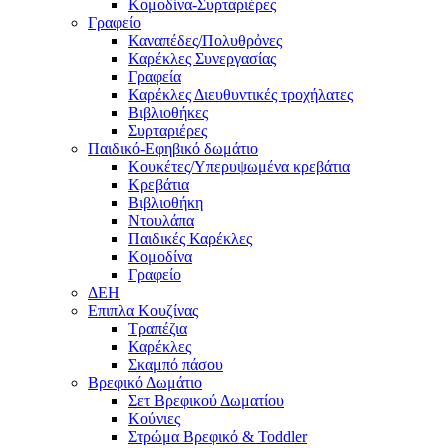
Κομοδίνα-Συρταριέρες
Γραφείο
Καναπέδες/Πολυθρὀνες
Καρέκλες Συνεργασίας
Γραφεία
Καρέκλες Διευθυντικές τροχήλατες
Βιβλιοθήκες
Συρταριέρες
Παιδικό-Εφηβικό δωμάτιο
Κουκέτες/Υπερυψωμένα κρεβάτια
Κρεβάτια
Βιβλιοθήκη
Ντουλάπα
Παιδικές Καρέκλες
Κομοδίνα
Γραφείο
ΔΕΗ
Επιπλα Κουζίνας
Τραπέζια
Καρέκλες
Σκαμπό πάσου
Βρεφικό Δωμάτιο
Σετ Βρεφικού Δωματίου
Κούνιες
Στρώμα Βρεφικό & Toddler