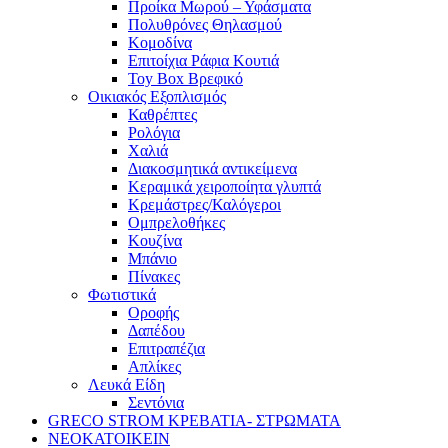
Προίκα Μωρού – Υφάσματα
Πολυθρόνες Θηλασμού
Κομοδίνα
Επιτοίχια Ράφια Κουτιά
Toy Box Βρεφικό
Οικιακός Εξοπλισμός
Καθρέπτες
Ρολόγια
Χαλιά
Διακοσμητικά αντικείμενα
Κεραμικά χειροποίητα γλυπτά
Κρεμάστρες/Καλόγεροι
Ομπρελοθήκες
Κουζίνα
Μπάνιο
Πίνακες
Φωτιστικά
Οροφής
Δαπέδου
Επιτραπέζια
Απλίκες
Λευκά Είδη
Σεντόνια
GRECO STROM ΚΡΕΒΑΤΙΑ- ΣΤΡΩΜΑΤΑ
ΝΕΟΚΑΤΟΙΚΕΙΝ