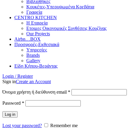
Βιβλιοθήκες
Κουκέτες-Υπερυψωμένα Κρεβάτια
Γραφεία
CENTRO KITCHEN
Η Εταιρεία
Ετοιμες Οικονομικές Συνθέσεις Κουζίνας
Our Projects
Airbn…BOX
Προσφορές-Εκθεσιακά
Υπηρεσίες
Brands
Gallery
Είδη Κήπου-Βεράντας
Login / Register
Sign in
Create an Account
Απαιτείται
Όνομα χρήστη ή διεύθυνση email
*
Απαιτείται
Password
*
Log in
Lost your password?
Remember me