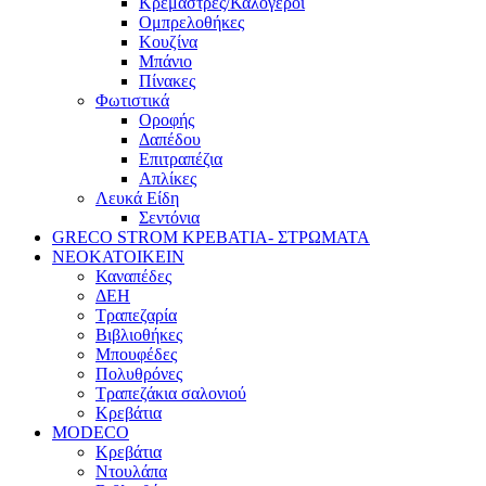
Κρεμάστρες/Καλόγεροι
Ομπρελοθήκες
Κουζίνα
Μπάνιο
Πίνακες
Φωτιστικά
Οροφής
Δαπέδου
Επιτραπέζια
Απλίκες
Λευκά Είδη
Σεντόνια
GRECO STROM ΚΡΕΒΑΤΙΑ- ΣΤΡΩΜΑΤΑ
ΝΕΟΚΑΤΟΙΚΕΙΝ
Καναπέδες
ΔΕΗ
Τραπεζαρία
Βιβλιοθήκες
Μπουφέδες
Πολυθρόνες
Τραπεζάκια σαλονιού
Κρεβάτια
MODECO
Κρεβάτια
Ντουλάπα