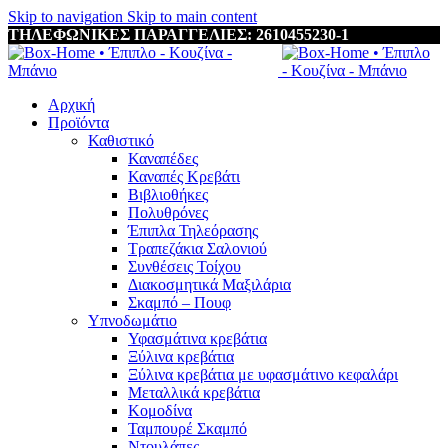
Skip to navigation
Skip to main content
ΤΗΛΕΦΩΝΙΚΕΣ ΠΑΡΑΓΓΕΛΙΕΣ: 2610455230-1
Αρχική
Προϊόντα
Καθιστικό
Καναπέδες
Καναπές Κρεβάτι
Βιβλιοθήκες
Πολυθρόνες
Έπιπλα Τηλεόρασης
Τραπεζάκια Σαλονιού
Συνθέσεις Τοίχου
Διακοσμητικά Μαξιλάρια
Σκαμπό – Πουφ
Υπνοδωμάτιο
Υφασμάτινα κρεβάτια
Ξύλινα κρεβάτια
Ξύλινα κρεβάτια με υφασμάτινο κεφαλάρι
Mεταλλικά κρεβάτια
Κομοδίνα
Ταμπουρέ Σκαμπό
Ντουλάπες