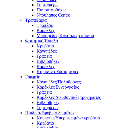
Συρταριέρες
Παπουτσοθήκες
Ντουλάπες Centro
Τραπεζαρία
Τραπέζια
Καρέκλες
Μπουφέδες-Κονσόλες εισόδου
Φοιτητικό Έπιπλο
Κρεβάτια
Καναπέδες
Γραφεία
Βιβλιοθήκες
Καρέκλες
Κομοδίνα-Συρταριέρες
Γραφείο
Καναπέδες/Πολυθρὀνες
Καρέκλες Συνεργασίας
Γραφεία
Καρέκλες Διευθυντικές τροχήλατες
Βιβλιοθήκες
Συρταριέρες
Παιδικό-Εφηβικό δωμάτιο
Κουκέτες/Υπερυψωμένα κρεβάτια
Κρεβάτια