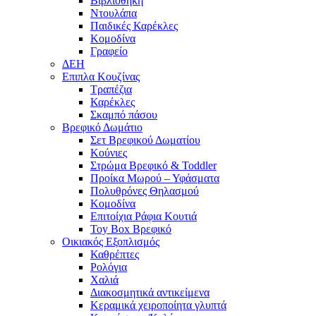
Βιβλιοθήκη
Ντουλάπα
Παιδικές Καρέκλες
Κομοδίνα
Γραφείο
ΔΕΗ
Επιπλα Κουζίνας
Τραπέζια
Καρέκλες
Σκαμπό πάσου
Βρεφικό Δωμάτιο
Σετ Βρεφικού Δωματίου
Κούνιες
Στρώμα Βρεφικό & Toddler
Προίκα Μωρού – Υφάσματα
Πολυθρόνες Θηλασμού
Κομοδίνα
Επιτοίχια Ράφια Κουτιά
Toy Box Βρεφικό
Οικιακός Εξοπλισμός
Καθρέπτες
Ρολόγια
Χαλιά
Διακοσμητικά αντικείμενα
Κεραμικά χειροποίητα γλυπτά