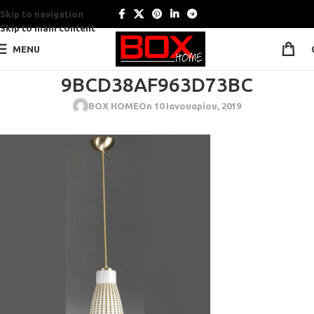
Skip to navigation
Skip to main content
MENU
9BCD38AF963D73BC
BOX HOME
On 10 Ιανουαρίου, 2019