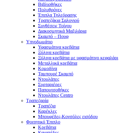
Βιβλιοθήκες
Πολυθρόνες
Έπιπλα Τηλεόρασης
Τραπεζάκια Σαλονιού
Συνθέσεις Τοίχου
Διακοσμητικά Μαξιλάρια
Σκαμπό – Πουφ
Υπνοδωμάτιο
Υφασμάτινα κρεβάτια
Ξύλινα κρεβάτια
Ξύλινα κρεβάτια με υφασμάτινο κεφαλάρι
Mεταλλικά κρεβάτια
Κομοδίνα
Ταμπουρέ Σκαμπό
Ντουλάπες
Συρταριέρες
Παπουτσοθήκες
Ντουλάπες Centro
Τραπεζαρία
Τραπέζια
Καρέκλες
Μπουφέδες-Κονσόλες εισόδου
Φοιτητικό Έπιπλο
Κρεβάτια
Καναπέδες