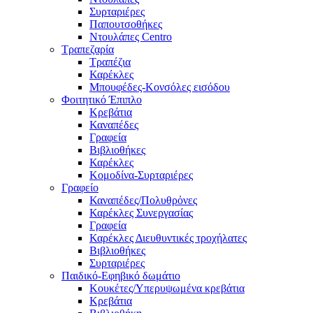
Συρταριέρες
Παπουτσοθήκες
Ντουλάπες Centro
Τραπεζαρία
Τραπέζια
Καρέκλες
Μπουφέδες-Κονσόλες εισόδου
Φοιτητικό Έπιπλο
Κρεβάτια
Καναπέδες
Γραφεία
Βιβλιοθήκες
Καρέκλες
Κομοδίνα-Συρταριέρες
Γραφείο
Καναπέδες/Πολυθρὀνες
Καρέκλες Συνεργασίας
Γραφεία
Καρέκλες Διευθυντικές τροχήλατες
Βιβλιοθήκες
Συρταριέρες
Παιδικό-Εφηβικό δωμάτιο
Κουκέτες/Υπερυψωμένα κρεβάτια
Κρεβάτια