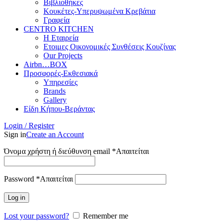
Βιβλιοθήκες
Κουκέτες-Υπερυψωμένα Κρεβάτια
Γραφεία
CENTRO KITCHEN
Η Εταιρεία
Ετοιμες Οικονομικές Συνθέσεις Κουζίνας
Our Projects
Airbn…BOX
Προσφορές-Εκθεσιακά
Υπηρεσίες
Brands
Gallery
Είδη Κήπου-Βεράντας
Login / Register
Sign in
Create an Account
Όνομα χρήστη ή διεύθυνση email
*
Απαιτείται
Password
*
Απαιτείται
Log in
Lost your password?
Remember me