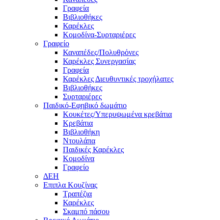
Γραφεία
Βιβλιοθήκες
Καρέκλες
Κομοδίνα-Συρταριέρες
Γραφείο
Καναπέδες/Πολυθρὀνες
Καρέκλες Συνεργασίας
Γραφεία
Καρέκλες Διευθυντικές τροχήλατες
Βιβλιοθήκες
Συρταριέρες
Παιδικό-Εφηβικό δωμάτιο
Κουκέτες/Υπερυψωμένα κρεβάτια
Κρεβάτια
Βιβλιοθήκη
Ντουλάπα
Παιδικές Καρέκλες
Κομοδίνα
Γραφείο
ΔΕΗ
Επιπλα Κουζίνας
Τραπέζια
Καρέκλες
Σκαμπό πάσου