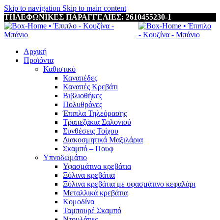
Skip to navigation
Skip to main content
ΤΗΛΕΦΩΝΙΚΕΣ ΠΑΡΑΓΓΕΛΙΕΣ: 2610455230-1
Αρχική
Προϊόντα
Καθιστικό
Καναπέδες
Καναπές Κρεβάτι
Βιβλιοθήκες
Πολυθρόνες
Έπιπλα Τηλεόρασης
Τραπεζάκια Σαλονιού
Συνθέσεις Τοίχου
Διακοσμητικά Μαξιλάρια
Σκαμπό – Πουφ
Υπνοδωμάτιο
Υφασμάτινα κρεβάτια
Ξύλινα κρεβάτια
Ξύλινα κρεβάτια με υφασμάτινο κεφαλάρι
Mεταλλικά κρεβάτια
Κομοδίνα
Ταμπουρέ Σκαμπό
Ντουλάπες