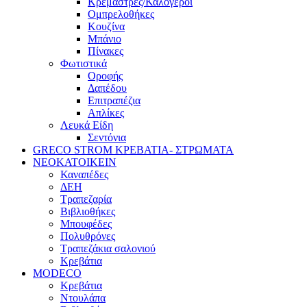
Κρεμάστρες/Καλόγεροι
Ομπρελοθήκες
Κουζίνα
Μπάνιο
Πίνακες
Φωτιστικά
Οροφής
Δαπέδου
Επιτραπέζια
Απλίκες
Λευκά Είδη
Σεντόνια
GRECO STROM ΚΡΕΒΑΤΙΑ- ΣΤΡΩΜΑΤΑ
ΝΕΟΚΑΤΟΙΚΕΙΝ
Καναπέδες
ΔΕΗ
Τραπεζαρία
Βιβλιοθήκες
Μπουφέδες
Πολυθρόνες
Τραπεζάκια σαλονιού
Κρεβάτια
MODECO
Κρεβάτια
Ντουλάπα