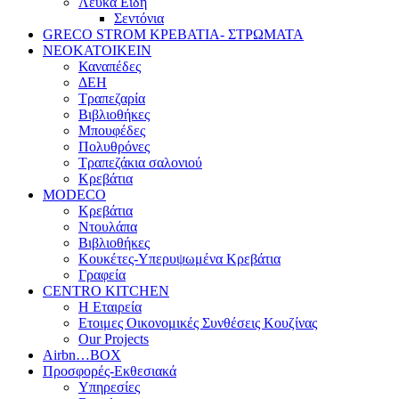
Λευκά Είδη
Σεντόνια
GRECO STROM ΚΡΕΒΑΤΙΑ- ΣΤΡΩΜΑΤΑ
ΝΕΟΚΑΤΟΙΚΕΙΝ
Καναπέδες
ΔΕΗ
Τραπεζαρία
Βιβλιοθήκες
Μπουφέδες
Πολυθρόνες
Τραπεζάκια σαλονιού
Κρεβάτια
MODECO
Κρεβάτια
Ντουλάπα
Βιβλιοθήκες
Κουκέτες-Υπερυψωμένα Κρεβάτια
Γραφεία
CENTRO KITCHEN
Η Εταιρεία
Ετοιμες Οικονομικές Συνθέσεις Κουζίνας
Our Projects
Airbn…BOX
Προσφορές-Εκθεσιακά
Υπηρεσίες