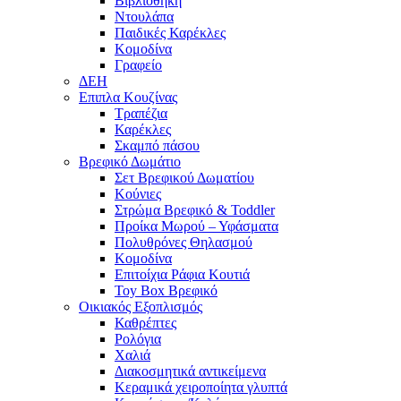
Βιβλιοθήκη
Ντουλάπα
Παιδικές Καρέκλες
Κομοδίνα
Γραφείο
ΔΕΗ
Επιπλα Κουζίνας
Τραπέζια
Καρέκλες
Σκαμπό πάσου
Βρεφικό Δωμάτιο
Σετ Βρεφικού Δωματίου
Κούνιες
Στρώμα Βρεφικό & Toddler
Προίκα Μωρού – Υφάσματα
Πολυθρόνες Θηλασμού
Κομοδίνα
Επιτοίχια Ράφια Κουτιά
Toy Box Βρεφικό
Οικιακός Εξοπλισμός
Καθρέπτες
Ρολόγια
Χαλιά
Διακοσμητικά αντικείμενα
Κεραμικά χειροποίητα γλυπτά