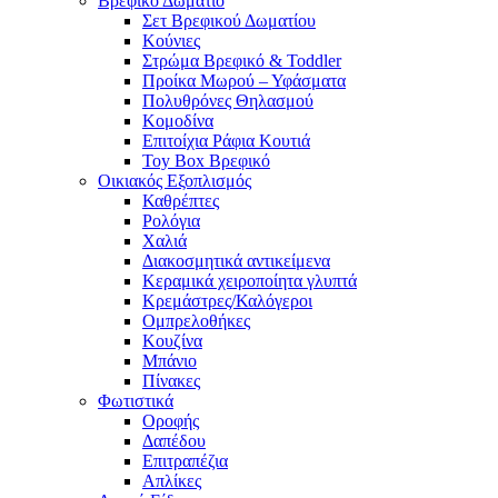
Βρεφικό Δωμάτιο
Σετ Βρεφικού Δωματίου
Κούνιες
Στρώμα Βρεφικό & Toddler
Προίκα Μωρού – Υφάσματα
Πολυθρόνες Θηλασμού
Κομοδίνα
Επιτοίχια Ράφια Κουτιά
Toy Box Βρεφικό
Οικιακός Εξοπλισμός
Καθρέπτες
Ρολόγια
Χαλιά
Διακοσμητικά αντικείμενα
Κεραμικά χειροποίητα γλυπτά
Κρεμάστρες/Καλόγεροι
Ομπρελοθήκες
Κουζίνα
Μπάνιο
Πίνακες
Φωτιστικά
Οροφής
Δαπέδου
Επιτραπέζια
Απλίκες