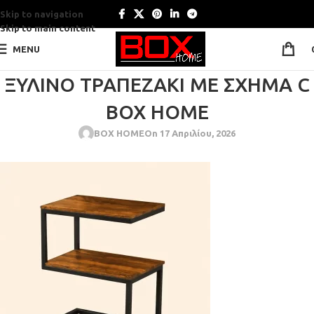
Skip to navigation
Skip to main content
MENU
ΞΎΛΙΝΟ ΤΡΑΠΕΖΆΚΙ ΜΕ ΣΧΉΜΑ C
BOX HOME
BOX HOME
On 17 Απριλίου, 2026