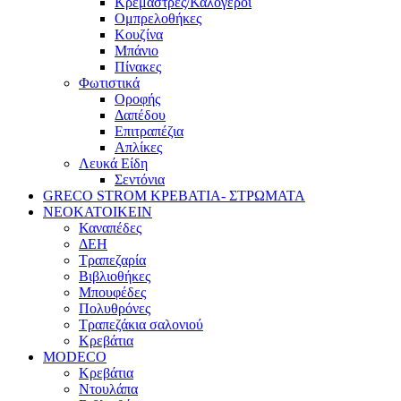
Κρεμάστρες/Καλόγεροι
Ομπρελοθήκες
Κουζίνα
Μπάνιο
Πίνακες
Φωτιστικά
Οροφής
Δαπέδου
Επιτραπέζια
Απλίκες
Λευκά Είδη
Σεντόνια
GRECO STROM ΚΡΕΒΑΤΙΑ- ΣΤΡΩΜΑΤΑ
ΝΕΟΚΑΤΟΙΚΕΙΝ
Καναπέδες
ΔΕΗ
Τραπεζαρία
Βιβλιοθήκες
Μπουφέδες
Πολυθρόνες
Τραπεζάκια σαλονιού
Κρεβάτια
MODECO
Κρεβάτια
Ντουλάπα