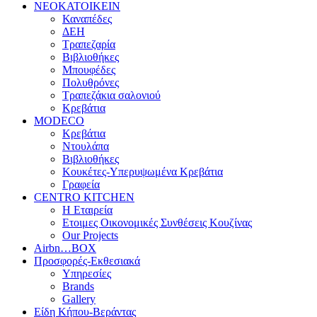
ΝΕΟΚΑΤΟΙΚΕΙΝ
Καναπέδες
ΔΕΗ
Τραπεζαρία
Βιβλιοθήκες
Μπουφέδες
Πολυθρόνες
Τραπεζάκια σαλονιού
Κρεβάτια
MODECO
Κρεβάτια
Ντουλάπα
Βιβλιοθήκες
Κουκέτες-Υπερυψωμένα Κρεβάτια
Γραφεία
CENTRO KITCHEN
Η Εταιρεία
Ετοιμες Οικονομικές Συνθέσεις Κουζίνας
Our Projects
Airbn…BOX
Προσφορές-Εκθεσιακά
Υπηρεσίες
Brands
Gallery
Είδη Κήπου-Βεράντας