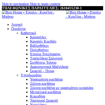
Skip to navigation
Skip to main content
ΤΗΛΕΦΩΝΙΚΕΣ ΠΑΡΑΓΓΕΛΙΕΣ: 2610455230-1
Αρχική
Προϊόντα
Καθιστικό
Καναπέδες
Καναπές Κρεβάτι
Βιβλιοθήκες
Πολυθρόνες
Έπιπλα Τηλεόρασης
Τραπεζάκια Σαλονιού
Συνθέσεις Τοίχου
Διακοσμητικά Μαξιλάρια
Σκαμπό – Πουφ
Υπνοδωμάτιο
Υφασμάτινα κρεβάτια
Ξύλινα κρεβάτια
Ξύλινα κρεβάτια με υφασμάτινο κεφαλάρι
Mεταλλικά κρεβάτια
Κομοδίνα
Ταμπουρέ Σκαμπό
Ντουλάπες