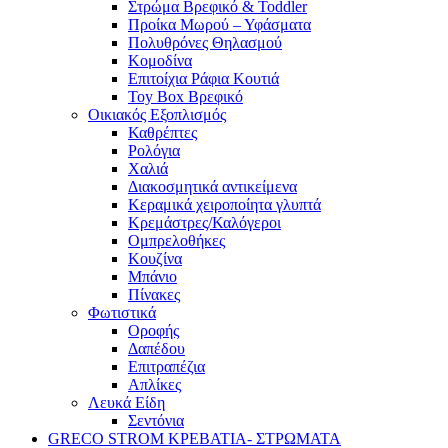
Στρώμα Βρεφικό & Toddler
Προίκα Μωρού – Υφάσματα
Πολυθρόνες Θηλασμού
Κομοδίνα
Επιτοίχια Ράφια Κουτιά
Toy Box Βρεφικό
Οικιακός Εξοπλισμός
Καθρέπτες
Ρολόγια
Χαλιά
Διακοσμητικά αντικείμενα
Κεραμικά χειροποίητα γλυπτά
Κρεμάστρες/Καλόγεροι
Ομπρελοθήκες
Κουζίνα
Μπάνιο
Πίνακες
Φωτιστικά
Οροφής
Δαπέδου
Επιτραπέζια
Απλίκες
Λευκά Είδη
Σεντόνια
GRECO STROM ΚΡΕΒΑΤΙΑ- ΣΤΡΩΜΑΤΑ