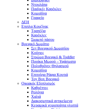
Βιβλιοθήκη
Ντουλάπα
Παιδικές Καρέκλες
Κομοδίνα
Γραφείο
ΔΕΗ
Επιπλα Κουζίνας
Τραπέζια
Καρέκλες
Σκαμπό πάσου
Βρεφικό Δωμάτιο
Σετ Βρεφικού Δωματίου
Κούνιες
Στρώμα Βρεφικό & Toddler
Προίκα Μωρού – Υφάσματα
Πολυθρόνες Θηλασμού
Κομοδίνα
Επιτοίχια Ράφια Κουτιά
Toy Box Βρεφικό
Οικιακός Εξοπλισμός
Καθρέπτες
Ρολόγια
Χαλιά
Διακοσμητικά αντικείμενα
Κεραμικά χειροποίητα γλυπτά