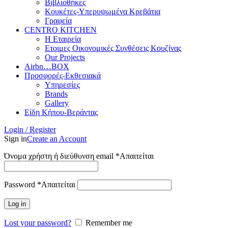
Βιβλιοθήκες
Κουκέτες-Υπερυψωμένα Κρεβάτια
Γραφεία
CENTRO KITCHEN
Η Εταιρεία
Ετοιμες Οικονομικές Συνθέσεις Κουζίνας
Our Projects
Airbn…BOX
Προσφορές-Εκθεσιακά
Υπηρεσίες
Brands
Gallery
Είδη Κήπου-Βεράντας
Login / Register
Sign in
Create an Account
Όνομα χρήστη ή διεύθυνση email
*
Απαιτείται
Password
*
Απαιτείται
Log in
Lost your password?
Remember me