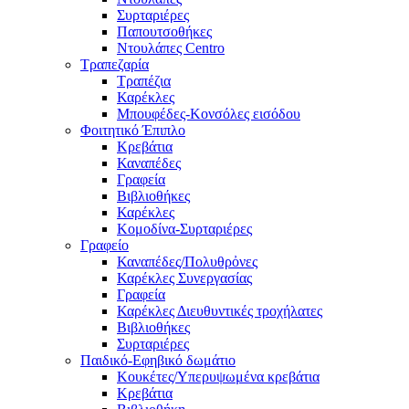
Συρταριέρες
Παπουτσοθήκες
Ντουλάπες Centro
Τραπεζαρία
Τραπέζια
Καρέκλες
Μπουφέδες-Κονσόλες εισόδου
Φοιτητικό Έπιπλο
Κρεβάτια
Καναπέδες
Γραφεία
Βιβλιοθήκες
Καρέκλες
Κομοδίνα-Συρταριέρες
Γραφείο
Καναπέδες/Πολυθρὀνες
Καρέκλες Συνεργασίας
Γραφεία
Καρέκλες Διευθυντικές τροχήλατες
Βιβλιοθήκες
Συρταριέρες
Παιδικό-Εφηβικό δωμάτιο
Κουκέτες/Υπερυψωμένα κρεβάτια
Κρεβάτια