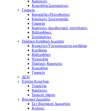
Καρέκλες
Κομοδίνα-Συρταριέρες
Γραφείο
Καναπέδες/Πολυθρὀνες
Καρέκλες Συνεργασίας
Γραφεία
Καρέκλες Διευθυντικές τροχήλατες
Βιβλιοθήκες
Συρταριέρες
Παιδικό-Εφηβικό δωμάτιο
Κουκέτες/Υπερυψωμένα κρεβάτια
Κρεβάτια
Βιβλιοθήκη
Ντουλάπα
Παιδικές Καρέκλες
Κομοδίνα
Γραφείο
ΔΕΗ
Επιπλα Κουζίνας
Τραπέζια
Καρέκλες
Σκαμπό πάσου
Βρεφικό Δωμάτιο
Σετ Βρεφικού Δωματίου
Κούνιες