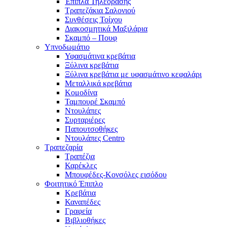
Έπιπλα Τηλεόρασης
Τραπεζάκια Σαλονιού
Συνθέσεις Τοίχου
Διακοσμητικά Μαξιλάρια
Σκαμπό – Πουφ
Υπνοδωμάτιο
Υφασμάτινα κρεβάτια
Ξύλινα κρεβάτια
Ξύλινα κρεβάτια με υφασμάτινο κεφαλάρι
Mεταλλικά κρεβάτια
Κομοδίνα
Ταμπουρέ Σκαμπό
Ντουλάπες
Συρταριέρες
Παπουτσοθήκες
Ντουλάπες Centro
Τραπεζαρία
Τραπέζια
Καρέκλες
Μπουφέδες-Κονσόλες εισόδου
Φοιτητικό Έπιπλο
Κρεβάτια
Καναπέδες
Γραφεία
Βιβλιοθήκες