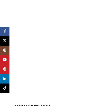
Facebook
X
Instagram
YouTube
Pinterest
linkedin
TikTok