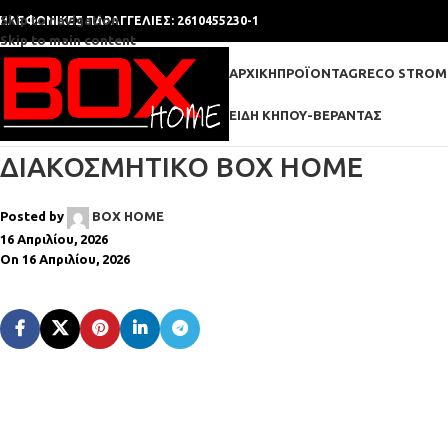
Skip to navigation
ΗΛΕΦΩΝΙΚΕΣ ΠΑΡΑΓΓΕΛΙΕΣ: 2610455230-1
Skip to main content
ΑΡΧΙΚΉ
ΠΡΟΪΌΝΤΑ
GRECO STROM
ΕΊΔΗ ΚΉΠΟΥ-ΒΕΡΆΝΤΑΣ
ΔΙΑΚΟΣΜΗΤΙΚΌ BOX HOME
Posted by
BOX HOME
16 Απριλίου, 2026
On 16 Απριλίου, 2026