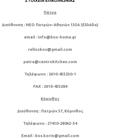
ΣΤΟΙΧΕΊΑ ΕΠΙΚΟΙΝΩΝΊΑΣ
Πάτρα
Διεύθυνση
: NEO Πατρών-Αθηνών 135Α (Ελλάδα)
email
: info@box-home.gr
rellosbox@gmail.com
patra@centrokitchen.com
Τηλέφωνο
: 2610-455230-1
FAX
: 2610-455284
Κόρινθος
Διεύθυνση
: Πατρών 57, Κόρινθος
Τηλέφωνο
: 27410-28062-54
Email
: box.korin@gmail.com