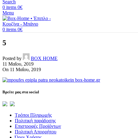
Search
0
items
0
€
Menu
0
items
0
€
5
Posted by
BOX HOME
11 Μαΐου, 2019
On 11 Μαΐου, 2019
Βρείτε μας στα social
Τρόποι Πληρωμής
Πολιτική παράδοσης
Επιστροφές Προϊόντων
Πολιτική Απορρήτου
Όροι Χρήσης