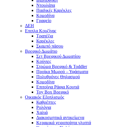
Βιβλιοθήκη
Ντουλάπα
Παιδικές Καρέκλες
Κομοδίνα
Γραφείο
ΔΕΗ
Επιπλα Κουζίνας
Τραπέζια
Καρέκλες
Σκαμπό πάσου
Βρεφικό Δωμάτιο
Σετ Βρεφικού Δωματίου
Κούνιες
Στρώμα Βρεφικό & Toddler
Προίκα Μωρού – Υφάσματα
Πολυθρόνες Θηλασμού
Κομοδίνα
Επιτοίχια Ράφια Κουτιά
Toy Box Βρεφικό
Οικιακός Εξοπλισμός
Καθρέπτες
Ρολόγια
Χαλιά
Διακοσμητικά αντικείμενα
Κεραμικά χειροποίητα γλυπτά