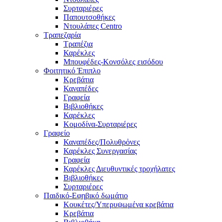
Συρταριέρες
Παπουτσοθήκες
Ντουλάπες Centro
Τραπεζαρία
Τραπέζια
Καρέκλες
Μπουφέδες-Κονσόλες εισόδου
Φοιτητικό Έπιπλο
Κρεβάτια
Καναπέδες
Γραφεία
Βιβλιοθήκες
Καρέκλες
Κομοδίνα-Συρταριέρες
Γραφείο
Καναπέδες/Πολυθρὀνες
Καρέκλες Συνεργασίας
Γραφεία
Καρέκλες Διευθυντικές τροχήλατες
Βιβλιοθήκες
Συρταριέρες
Παιδικό-Εφηβικό δωμάτιο
Κουκέτες/Υπερυψωμένα κρεβάτια
Κρεβάτια