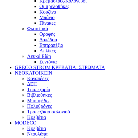
Κρεμάστρες/Καλόγεροι
Ομπρελοθήκες
Κουζίνα
Μπάνιο
Πίνακες
Φωτιστικά
Οροφής
Δαπέδου
Επιτραπέζια
Απλίκες
Λευκά Είδη
Σεντόνια
GRECO STROM ΚΡΕΒΑΤΙΑ- ΣΤΡΩΜΑΤΑ
ΝΕΟΚΑΤΟΙΚΕΙΝ
Καναπέδες
ΔΕΗ
Τραπεζαρία
Βιβλιοθήκες
Μπουφέδες
Πολυθρόνες
Τραπεζάκια σαλονιού
Κρεβάτια
MODECO
Κρεβάτια
Ντουλάπα