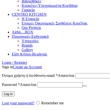
Βιβλιοθήκες
Κουκέτες-Υπερυψωμένα Κρεβάτια
Γραφεία
CENTRO KITCHEN
Η Εταιρεία
Ετοιμες Οικονομικές Συνθέσεις Κουζίνας
Our Projects
Airbn…BOX
Προσφορές-Εκθεσιακά
Υπηρεσίες
Brands
Gallery
Είδη Κήπου-Βεράντας
Login / Register
Sign in
Create an Account
Όνομα χρήστη ή διεύθυνση email
*
Απαιτείται
Password
*
Απαιτείται
Log in
Lost your password?
Remember me