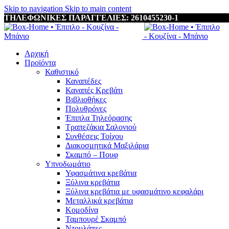
Skip to navigation
Skip to main content
ΤΗΛΕΦΩΝΙΚΕΣ ΠΑΡΑΓΓΕΛΙΕΣ: 2610455230-1
Αρχική
Προϊόντα
Καθιστικό
Καναπέδες
Καναπές Κρεβάτι
Βιβλιοθήκες
Πολυθρόνες
Έπιπλα Τηλεόρασης
Τραπεζάκια Σαλονιού
Συνθέσεις Τοίχου
Διακοσμητικά Μαξιλάρια
Σκαμπό – Πουφ
Υπνοδωμάτιο
Υφασμάτινα κρεβάτια
Ξύλινα κρεβάτια
Ξύλινα κρεβάτια με υφασμάτινο κεφαλάρι
Mεταλλικά κρεβάτια
Κομοδίνα
Ταμπουρέ Σκαμπό
Ντουλάπες