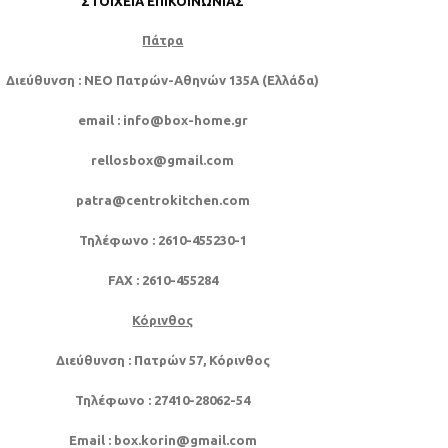
ΣΤΟΙΧΕΊΑ ΕΠΙΚΟΙΝΩΝΊΑΣ
Πάτρα
Διεύθυνση
: NEO Πατρών-Αθηνών 135Α (Ελλάδα)
email
: info@box-home.gr
rellosbox@gmail.com
patra@centrokitchen.com
Τηλέφωνο
: 2610-455230-1
FAX
: 2610-455284
Κόρινθος
Διεύθυνση
: Πατρών 57, Κόρινθος
Τηλέφωνο
: 27410-28062-54
Email
: box.korin@gmail.com