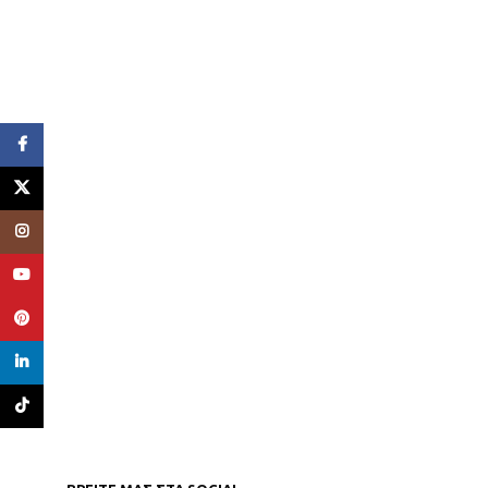
Facebook
X
Instagram
YouTube
Pinterest
linkedin
TikTok