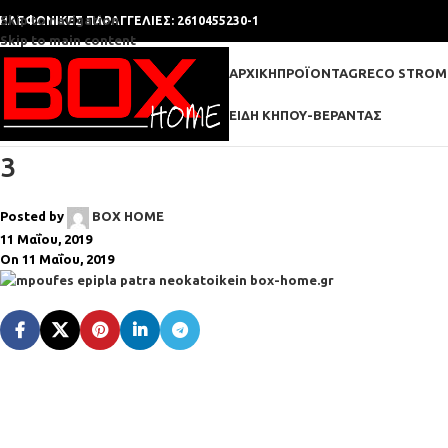
Skip to navigation
ΗΛΕΦΩΝΙΚΕΣ ΠΑΡΑΓΓΕΛΙΕΣ: 2610455230-1
Skip to main content
ΑΡΧΙΚΉ
ΠΡΟΪΌΝΤΑ
GRECO STROM
ΕΊΔΗ ΚΉΠΟΥ-ΒΕΡΆΝΤΑΣ
3
Posted by
BOX HOME
11 Μαΐου, 2019
On 11 Μαΐου, 2019