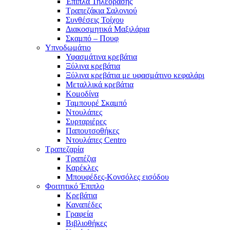
Έπιπλα Τηλεόρασης
Τραπεζάκια Σαλονιού
Συνθέσεις Τοίχου
Διακοσμητικά Μαξιλάρια
Σκαμπό – Πουφ
Υπνοδωμάτιο
Υφασμάτινα κρεβάτια
Ξύλινα κρεβάτια
Ξύλινα κρεβάτια με υφασμάτινο κεφαλάρι
Mεταλλικά κρεβάτια
Κομοδίνα
Ταμπουρέ Σκαμπό
Ντουλάπες
Συρταριέρες
Παπουτσοθήκες
Ντουλάπες Centro
Τραπεζαρία
Τραπέζια
Καρέκλες
Μπουφέδες-Κονσόλες εισόδου
Φοιτητικό Έπιπλο
Κρεβάτια
Καναπέδες
Γραφεία
Βιβλιοθήκες