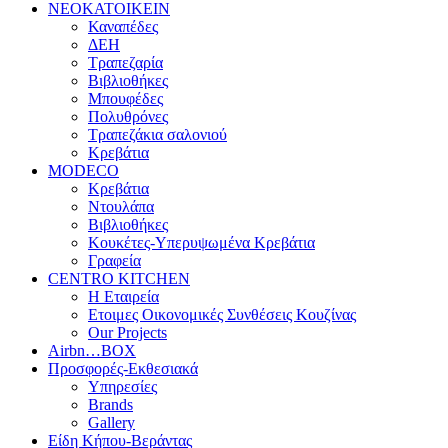
ΝΕΟΚΑΤΟΙΚΕΙΝ
Καναπέδες
ΔΕΗ
Τραπεζαρία
Βιβλιοθήκες
Μπουφέδες
Πολυθρόνες
Τραπεζάκια σαλονιού
Κρεβάτια
MODECO
Κρεβάτια
Ντουλάπα
Βιβλιοθήκες
Κουκέτες-Υπερυψωμένα Κρεβάτια
Γραφεία
CENTRO KITCHEN
Η Εταιρεία
Ετοιμες Οικονομικές Συνθέσεις Κουζίνας
Our Projects
Airbn…BOX
Προσφορές-Εκθεσιακά
Υπηρεσίες
Brands
Gallery
Είδη Κήπου-Βεράντας