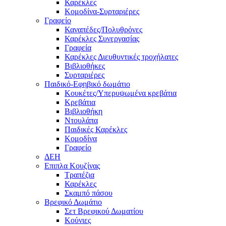
Καρέκλες
Κομοδίνα-Συρταριέρες
Γραφείο
Καναπέδες/Πολυθρὀνες
Καρέκλες Συνεργασίας
Γραφεία
Καρέκλες Διευθυντικές τροχήλατες
Βιβλιοθήκες
Συρταριέρες
Παιδικό-Εφηβικό δωμάτιο
Κουκέτες/Υπερυψωμένα κρεβάτια
Κρεβάτια
Βιβλιοθήκη
Ντουλάπα
Παιδικές Καρέκλες
Κομοδίνα
Γραφείο
ΔΕΗ
Επιπλα Κουζίνας
Τραπέζια
Καρέκλες
Σκαμπό πάσου
Βρεφικό Δωμάτιο
Σετ Βρεφικού Δωματίου
Κούνιες