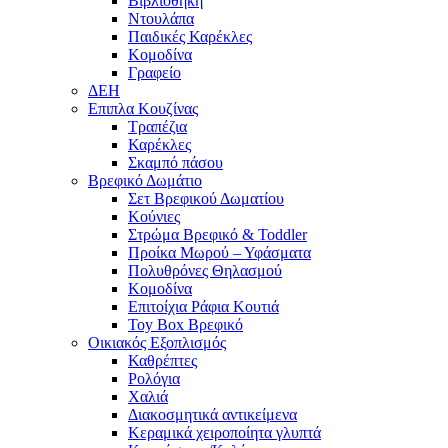
Βιβλιοθήκη
Ντουλάπα
Παιδικές Καρέκλες
Κομοδίνα
Γραφείο
ΔΕΗ
Επιπλα Κουζίνας
Τραπέζια
Καρέκλες
Σκαμπό πάσου
Βρεφικό Δωμάτιο
Σετ Βρεφικού Δωματίου
Κούνιες
Στρώμα Βρεφικό & Toddler
Προίκα Μωρού – Υφάσματα
Πολυθρόνες Θηλασμού
Κομοδίνα
Επιτοίχια Ράφια Κουτιά
Toy Box Βρεφικό
Οικιακός Εξοπλισμός
Καθρέπτες
Ρολόγια
Χαλιά
Διακοσμητικά αντικείμενα
Κεραμικά χειροποίητα γλυπτά