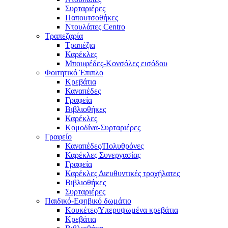
Συρταριέρες
Παπουτσοθήκες
Ντουλάπες Centro
Τραπεζαρία
Τραπέζια
Καρέκλες
Μπουφέδες-Κονσόλες εισόδου
Φοιτητικό Έπιπλο
Κρεβάτια
Καναπέδες
Γραφεία
Βιβλιοθήκες
Καρέκλες
Κομοδίνα-Συρταριέρες
Γραφείο
Καναπέδες/Πολυθρὀνες
Καρέκλες Συνεργασίας
Γραφεία
Καρέκλες Διευθυντικές τροχήλατες
Βιβλιοθήκες
Συρταριέρες
Παιδικό-Εφηβικό δωμάτιο
Κουκέτες/Υπερυψωμένα κρεβάτια
Κρεβάτια