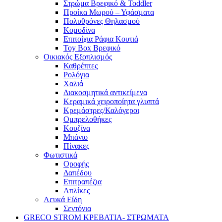
Στρώμα Βρεφικό & Toddler
Προίκα Μωρού – Υφάσματα
Πολυθρόνες Θηλασμού
Κομοδίνα
Επιτοίχια Ράφια Κουτιά
Toy Box Βρεφικό
Οικιακός Εξοπλισμός
Καθρέπτες
Ρολόγια
Χαλιά
Διακοσμητικά αντικείμενα
Κεραμικά χειροποίητα γλυπτά
Κρεμάστρες/Καλόγεροι
Ομπρελοθήκες
Κουζίνα
Μπάνιο
Πίνακες
Φωτιστικά
Οροφής
Δαπέδου
Επιτραπέζια
Απλίκες
Λευκά Είδη
Σεντόνια
GRECO STROM ΚΡΕΒΑΤΙΑ- ΣΤΡΩΜΑΤΑ