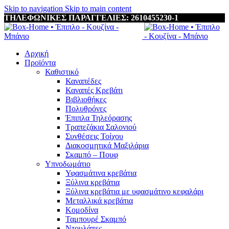
Skip to navigation
Skip to main content
ΤΗΛΕΦΩΝΙΚΕΣ ΠΑΡΑΓΓΕΛΙΕΣ: 2610455230-1
Αρχική
Προϊόντα
Καθιστικό
Καναπέδες
Καναπές Κρεβάτι
Βιβλιοθήκες
Πολυθρόνες
Έπιπλα Τηλεόρασης
Τραπεζάκια Σαλονιού
Συνθέσεις Τοίχου
Διακοσμητικά Μαξιλάρια
Σκαμπό – Πουφ
Υπνοδωμάτιο
Υφασμάτινα κρεβάτια
Ξύλινα κρεβάτια
Ξύλινα κρεβάτια με υφασμάτινο κεφαλάρι
Mεταλλικά κρεβάτια
Κομοδίνα
Ταμπουρέ Σκαμπό
Ντουλάπες