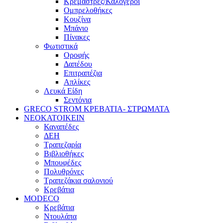
Κρεμάστρες/Καλόγεροι
Ομπρελοθήκες
Κουζίνα
Μπάνιο
Πίνακες
Φωτιστικά
Οροφής
Δαπέδου
Επιτραπέζια
Απλίκες
Λευκά Είδη
Σεντόνια
GRECO STROM ΚΡΕΒΑΤΙΑ- ΣΤΡΩΜΑΤΑ
ΝΕΟΚΑΤΟΙΚΕΙΝ
Καναπέδες
ΔΕΗ
Τραπεζαρία
Βιβλιοθήκες
Μπουφέδες
Πολυθρόνες
Τραπεζάκια σαλονιού
Κρεβάτια
MODECO
Κρεβάτια
Ντουλάπα