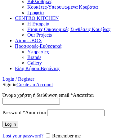
Βιβλιοθήκες
Κουκέτες-Υπερυψωμένα Κρεβάτια
Γραφεία
CENTRO KITCHEN
Η Εταιρεία
Ετοιμες Οικονομικές Συνθέσεις Κουζίνας
Our Projects
Airbn…BOX
Προσφορές-Εκθεσιακά
Υπηρεσίες
Brands
Gallery
Είδη Κήπου-Βεράντας
Login / Register
Sign in
Create an Account
Όνομα χρήστη ή διεύθυνση email
*
Απαιτείται
Password
*
Απαιτείται
Log in
Lost your password?
Remember me