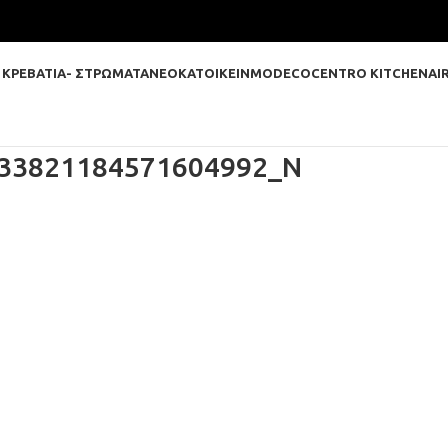
 ΚΡΕΒΑΤΙΑ- ΣΤΡΩΜΑΤΑ
ΝΕΟΚΑΤΟΙΚΕΙΝ
MODECO
CENTRO KITCHEN
AI
33821184571604992_N