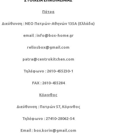
ΣΤΟΙΧΕΊΑ ΕΠΙΚΟΙΝΩΝΊΑΣ
Πάτρα
Διεύθυνση
: NEO Πατρών-Αθηνών 135Α (Ελλάδα)
email
: info@box-home.gr
rellosbox@gmail.com
patra@centrokitchen.com
Τηλέφωνο
: 2610-455230-1
FAX
: 2610-455284
Κόρινθος
Διεύθυνση
: Πατρών 57, Κόρινθος
Τηλέφωνο
: 27410-28062-54
Email
: box.korin@gmail.com