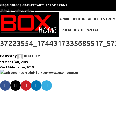
Skip to navigation
ΗΛΕΦΩΝΙΚΕΣ ΠΑΡΑΓΓΕΛΙΕΣ: 2610455230-1
Skip to main content
ΑΡΧΙΚΉ
ΠΡΟΪΌΝΤΑ
GRECO STROM
ΕΊΔΗ ΚΉΠΟΥ-ΒΕΡΆΝΤΑΣ
37223554_1744317335685517_57
Posted by
BOX HOME
19 Μαρτίου, 2019
On 19 Μαρτίου, 2019