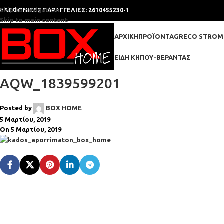
Skip to navigation
ΗΛΕΦΩΝΙΚΕΣ ΠΑΡΑΓΓΕΛΙΕΣ: 2610455230-1
Skip to main content
ΑΡΧΙΚΉ
ΠΡΟΪΌΝΤΑ
GRECO STROM
ΕΊΔΗ ΚΉΠΟΥ-ΒΕΡΆΝΤΑΣ
AQW_1839599201
Posted by
BOX HOME
5 Μαρτίου, 2019
On 5 Μαρτίου, 2019