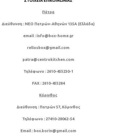
ΣΤΟΙΧΕΊΑ ΕΠΙΚΟΙΝΩΝΊΑΣ
Πάτρα
Διεύθυνση
: NEO Πατρών-Αθηνών 135Α (Ελλάδα)
email
: info@box-home.gr
rellosbox@gmail.com
patra@centrokitchen.com
Τηλέφωνο
: 2610-455230-1
FAX
: 2610-455284
Κόρινθος
Διεύθυνση
: Πατρών 57, Κόρινθος
Τηλέφωνο
: 27410-28062-54
Email
: box.korin@gmail.com