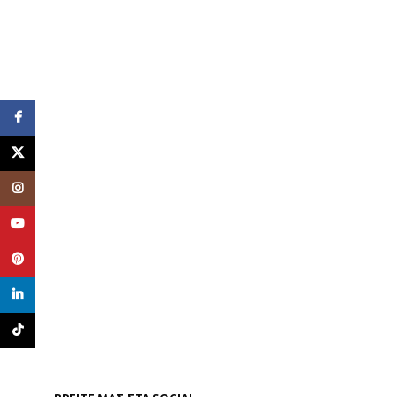
Facebook
X
Instagram
YouTube
Pinterest
linkedin
TikTok