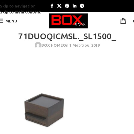
Skip to navigation
Skip to main content
MENU
71DUOQICMSL._SL1500_
BOX HOME
On 1 Μαρτίου, 2019