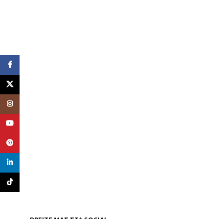
Facebook
X
Instagram
YouTube
Pinterest
linkedin
TikTok