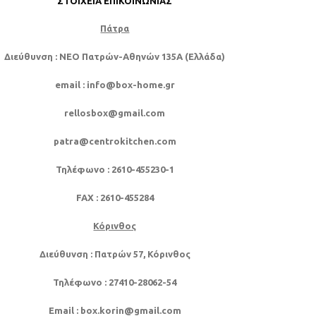
ΣΤΟΙΧΕΊΑ ΕΠΙΚΟΙΝΩΝΊΑΣ
Πάτρα
Διεύθυνση
: NEO Πατρών-Αθηνών 135Α (Ελλάδα)
email
: info@box-home.gr
rellosbox@gmail.com
patra@centrokitchen.com
Τηλέφωνο
: 2610-455230-1
FAX
: 2610-455284
Κόρινθος
Διεύθυνση
: Πατρών 57, Κόρινθος
Τηλέφωνο
: 27410-28062-54
Email
: box.korin@gmail.com