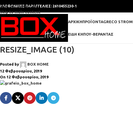
Skip to navigation
ΗΛΕΦΩΝΙΚΕΣ ΠΑΡΑΓΓΕΛΙΕΣ: 2610455230-1
Skip to main content
ΑΡΧΙΚΉ
ΠΡΟΪΌΝΤΑ
GRECO STROM
ΕΊΔΗ ΚΉΠΟΥ-ΒΕΡΆΝΤΑΣ
RESIZE_IMAGE (10)
Posted by
BOX HOME
12 Φεβρουαρίου, 2019
On 12 Φεβρουαρίου, 2019