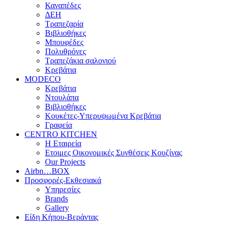
Καναπέδες
ΔΕΗ
Τραπεζαρία
Βιβλιοθήκες
Μπουφέδες
Πολυθρόνες
Τραπεζάκια σαλονιού
Κρεβάτια
MODECO
Κρεβάτια
Ντουλάπα
Βιβλιοθήκες
Κουκέτες-Υπερυψωμένα Κρεβάτια
Γραφεία
CENTRO KITCHEN
Η Εταιρεία
Ετοιμες Οικονομικές Συνθέσεις Κουζίνας
Our Projects
Airbn…BOX
Προσφορές-Εκθεσιακά
Υπηρεσίες
Brands
Gallery
Είδη Κήπου-Βεράντας