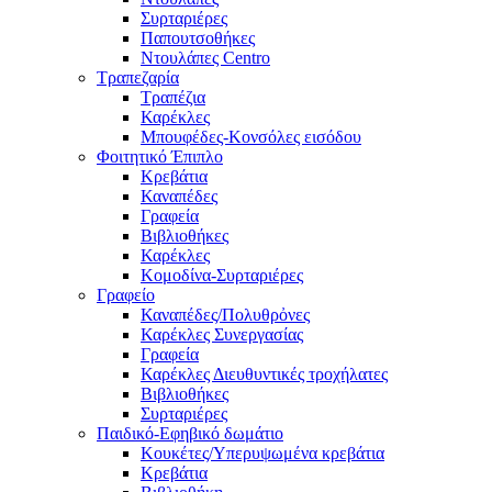
Συρταριέρες
Παπουτσοθήκες
Ντουλάπες Centro
Τραπεζαρία
Τραπέζια
Καρέκλες
Μπουφέδες-Κονσόλες εισόδου
Φοιτητικό Έπιπλο
Κρεβάτια
Καναπέδες
Γραφεία
Βιβλιοθήκες
Καρέκλες
Κομοδίνα-Συρταριέρες
Γραφείο
Καναπέδες/Πολυθρὀνες
Καρέκλες Συνεργασίας
Γραφεία
Καρέκλες Διευθυντικές τροχήλατες
Βιβλιοθήκες
Συρταριέρες
Παιδικό-Εφηβικό δωμάτιο
Κουκέτες/Υπερυψωμένα κρεβάτια
Κρεβάτια