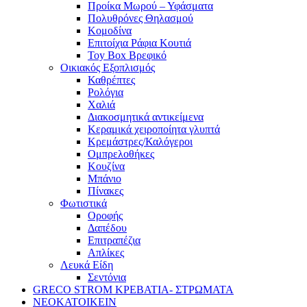
Προίκα Μωρού – Υφάσματα
Πολυθρόνες Θηλασμού
Κομοδίνα
Επιτοίχια Ράφια Κουτιά
Toy Box Βρεφικό
Οικιακός Εξοπλισμός
Καθρέπτες
Ρολόγια
Χαλιά
Διακοσμητικά αντικείμενα
Κεραμικά χειροποίητα γλυπτά
Κρεμάστρες/Καλόγεροι
Ομπρελοθήκες
Κουζίνα
Μπάνιο
Πίνακες
Φωτιστικά
Οροφής
Δαπέδου
Επιτραπέζια
Απλίκες
Λευκά Είδη
Σεντόνια
GRECO STROM ΚΡΕΒΑΤΙΑ- ΣΤΡΩΜΑΤΑ
ΝΕΟΚΑΤΟΙΚΕΙΝ