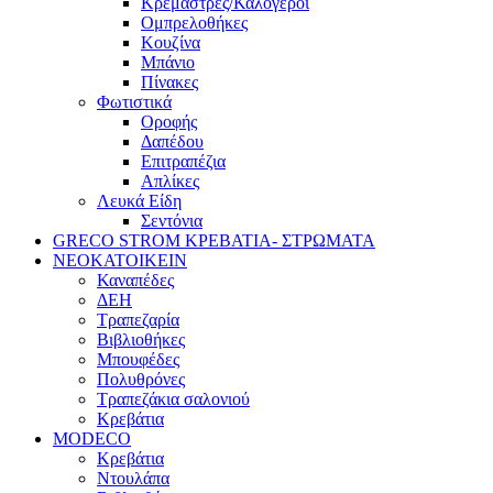
Κρεμάστρες/Καλόγεροι
Ομπρελοθήκες
Κουζίνα
Μπάνιο
Πίνακες
Φωτιστικά
Οροφής
Δαπέδου
Επιτραπέζια
Απλίκες
Λευκά Είδη
Σεντόνια
GRECO STROM ΚΡΕΒΑΤΙΑ- ΣΤΡΩΜΑΤΑ
ΝΕΟΚΑΤΟΙΚΕΙΝ
Καναπέδες
ΔΕΗ
Τραπεζαρία
Βιβλιοθήκες
Μπουφέδες
Πολυθρόνες
Τραπεζάκια σαλονιού
Κρεβάτια
MODECO
Κρεβάτια
Ντουλάπα