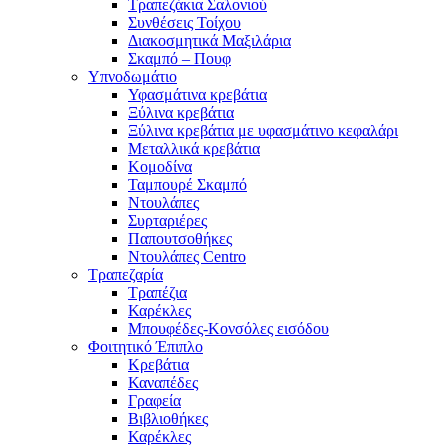
Τραπεζάκια Σαλονιού
Συνθέσεις Τοίχου
Διακοσμητικά Μαξιλάρια
Σκαμπό – Πουφ
Υπνοδωμάτιο
Υφασμάτινα κρεβάτια
Ξύλινα κρεβάτια
Ξύλινα κρεβάτια με υφασμάτινο κεφαλάρι
Mεταλλικά κρεβάτια
Κομοδίνα
Ταμπουρέ Σκαμπό
Ντουλάπες
Συρταριέρες
Παπουτσοθήκες
Ντουλάπες Centro
Τραπεζαρία
Τραπέζια
Καρέκλες
Μπουφέδες-Κονσόλες εισόδου
Φοιτητικό Έπιπλο
Κρεβάτια
Καναπέδες
Γραφεία
Βιβλιοθήκες
Καρέκλες