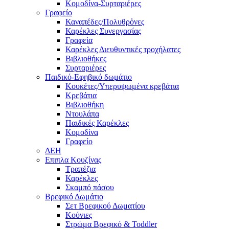
Κομοδίνα-Συρταριέρες
Γραφείο
Καναπέδες/Πολυθρὀνες
Καρέκλες Συνεργασίας
Γραφεία
Καρέκλες Διευθυντικές τροχήλατες
Βιβλιοθήκες
Συρταριέρες
Παιδικό-Εφηβικό δωμάτιο
Κουκέτες/Υπερυψωμένα κρεβάτια
Κρεβάτια
Βιβλιοθήκη
Ντουλάπα
Παιδικές Καρέκλες
Κομοδίνα
Γραφείο
ΔΕΗ
Επιπλα Κουζίνας
Τραπέζια
Καρέκλες
Σκαμπό πάσου
Βρεφικό Δωμάτιο
Σετ Βρεφικού Δωματίου
Κούνιες
Στρώμα Βρεφικό & Toddler