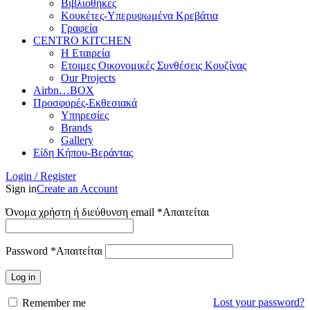
Βιβλιοθήκες
Κουκέτες-Υπερυψωμένα Κρεβάτια
Γραφεία
CENTRO KITCHEN
Η Εταιρεία
Ετοιμες Οικονομικές Συνθέσεις Κουζίνας
Our Projects
Airbn…BOX
Προσφορές-Εκθεσιακά
Υπηρεσίες
Brands
Gallery
Είδη Κήπου-Βεράντας
Login / Register
Sign in
Create an Account
Όνομα χρήστη ή διεύθυνση email
*
Απαιτείται
Password
*
Απαιτείται
Log in
Lost your password?
Remember me