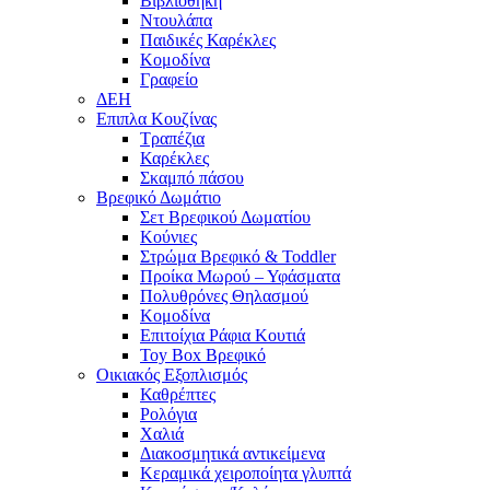
Βιβλιοθήκη
Ντουλάπα
Παιδικές Καρέκλες
Κομοδίνα
Γραφείο
ΔΕΗ
Επιπλα Κουζίνας
Τραπέζια
Καρέκλες
Σκαμπό πάσου
Βρεφικό Δωμάτιο
Σετ Βρεφικού Δωματίου
Κούνιες
Στρώμα Βρεφικό & Toddler
Προίκα Μωρού – Υφάσματα
Πολυθρόνες Θηλασμού
Κομοδίνα
Επιτοίχια Ράφια Κουτιά
Toy Box Βρεφικό
Οικιακός Εξοπλισμός
Καθρέπτες
Ρολόγια
Χαλιά
Διακοσμητικά αντικείμενα
Κεραμικά χειροποίητα γλυπτά