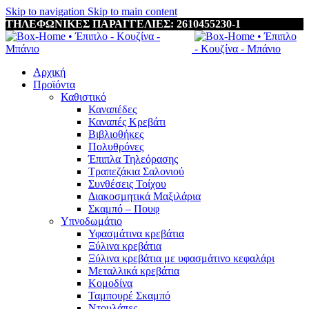
Skip to navigation
Skip to main content
ΤΗΛΕΦΩΝΙΚΕΣ ΠΑΡΑΓΓΕΛΙΕΣ: 2610455230-1
Αρχική
Προϊόντα
Καθιστικό
Καναπέδες
Καναπές Κρεβάτι
Βιβλιοθήκες
Πολυθρόνες
Έπιπλα Τηλεόρασης
Τραπεζάκια Σαλονιού
Συνθέσεις Τοίχου
Διακοσμητικά Μαξιλάρια
Σκαμπό – Πουφ
Υπνοδωμάτιο
Υφασμάτινα κρεβάτια
Ξύλινα κρεβάτια
Ξύλινα κρεβάτια με υφασμάτινο κεφαλάρι
Mεταλλικά κρεβάτια
Κομοδίνα
Ταμπουρέ Σκαμπό
Ντουλάπες