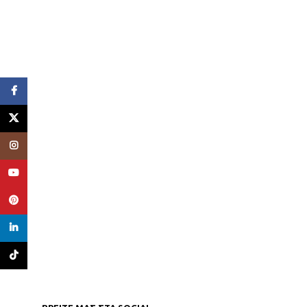
Facebook
X
Instagram
YouTube
Pinterest
linkedin
TikTok