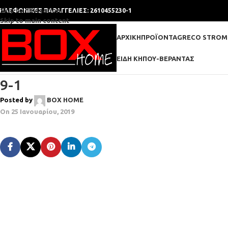
Skip to navigation
ΗΛΕΦΩΝΙΚΕΣ ΠΑΡΑΓΓΕΛΙΕΣ: 2610455230-1
Skip to main content
ΑΡΧΙΚΉ
ΠΡΟΪΌΝΤΑ
GRECO STROM
ΕΊΔΗ ΚΉΠΟΥ-ΒΕΡΆΝΤΑΣ
9-1
Posted by
BOX HOME
On 25 Ιανουαρίου, 2019