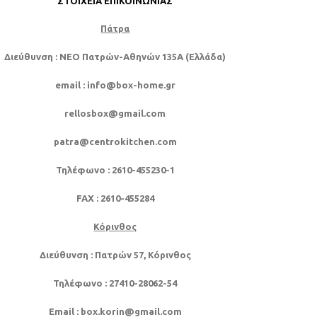
ΣΤΟΙΧΕΊΑ ΕΠΙΚΟΙΝΩΝΊΑΣ
Πάτρα
Διεύθυνση
: NEO Πατρών-Αθηνών 135Α (Ελλάδα)
email
: info@box-home.gr
rellosbox@gmail.com
patra@centrokitchen.com
Τηλέφωνο
: 2610-455230-1
FAX
: 2610-455284
Κόρινθος
Διεύθυνση
: Πατρών 57, Κόρινθος
Τηλέφωνο
: 27410-28062-54
Email
: box.korin@gmail.com